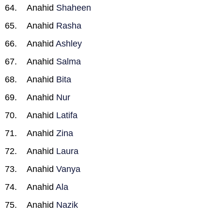
Anahid
Shaheen
Anahid
Rasha
Anahid
Ashley
Anahid
Salma
Anahid
Bita
Anahid
Nur
Anahid
Latifa
Anahid
Zina
Anahid
Laura
Anahid
Vanya
Anahid
Ala
Anahid
Nazik