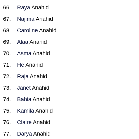
Raya
Anahid
Najima
Anahid
Caroline
Anahid
Alaa
Anahid
Asma
Anahid
He
Anahid
Raja
Anahid
Janet
Anahid
Bahia
Anahid
Kamila
Anahid
Claire
Anahid
Darya
Anahid