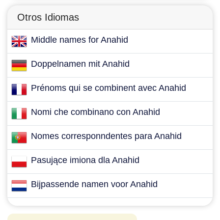
Otros Idiomas
Middle names for Anahid
Doppelnamen mit Anahid
Prénoms qui se combinent avec Anahid
Nomi che combinano con Anahid
Nomes corresponndentes para Anahid
Pasujące imiona dla Anahid
Bijpassende namen voor Anahid