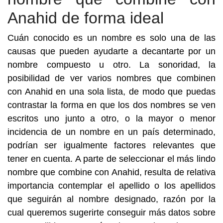
Anahid de forma ideal
Cuán conocido es un nombre es solo una de las
causas que pueden ayudarte a decantarte por un
nombre compuesto u otro. La sonoridad, la
posibilidad de ver varios nombres que combinen
con Anahid en una sola lista, de modo que puedas
contrastar la forma en que los dos nombres se ven
escritos uno junto a otro, o la mayor o menor
incidencia de un nombre en un país determinado,
podrían ser igualmente factores relevantes que
tener en cuenta. A parte de seleccionar el más lindo
nombre que combine con Anahid, resulta de relativa
importancia contemplar el apellido o los apellidos
que seguirán al nombre designado, razón por la
cual queremos sugerirte conseguir más datos sobre