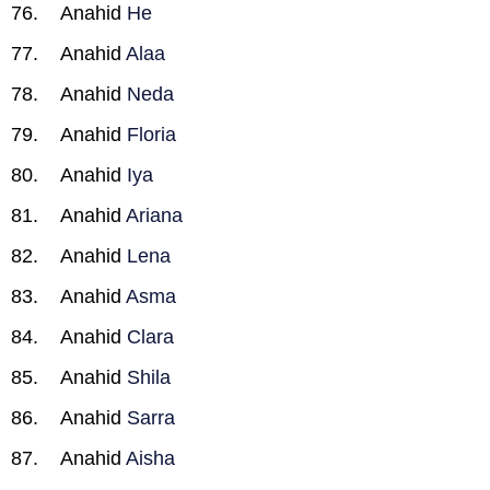
Anahid
He
Anahid
Alaa
Anahid
Neda
Anahid
Floria
Anahid
Iya
Anahid
Ariana
Anahid
Lena
Anahid
Asma
Anahid
Clara
Anahid
Shila
Anahid
Sarra
Anahid
Aisha