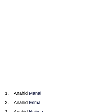
Anahid
Manal
Anahid
Esma
Anahid
Najima