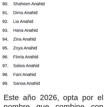
Shaheen
Anahid
Dima
Anahid
Lia
Anahid
Hana
Anahid
Zina
Anahid
Zoya
Anahid
Floria
Anahid
Salwa
Anahid
Fani
Anahid
Sanaa
Anahid
Este año 2026, opta por el
nombre que combine con