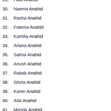
Naema
Anahid
Rasha
Anahid
Fatema
Anahid
Kamilia
Anahid
Ariana
Anahid
Salma
Anahid
Anush
Anahid
Rabab
Anahid
Gloria
Anahid
Karen
Anahid
Ada
Anahid
Manda
Anahid