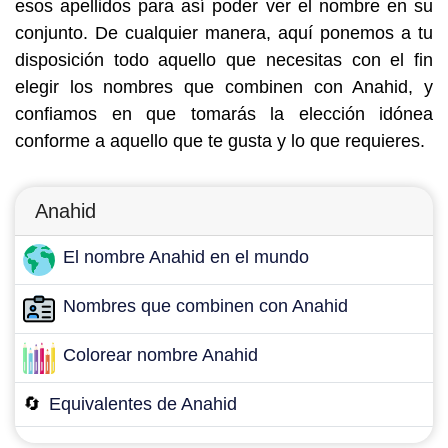
esos apellidos para así poder ver el nombre en su
conjunto. De cualquier manera, aquí ponemos a tu
disposición todo aquello que necesitas con el fin
elegir los nombres que combinen con Anahid, y
confiamos en que tomarás la elección idónea
conforme a aquello que te gusta y lo que requieres.
Anahid
El nombre Anahid en el mundo
Nombres que combinen con Anahid
Colorear nombre Anahid
🔄
Equivalentes de Anahid