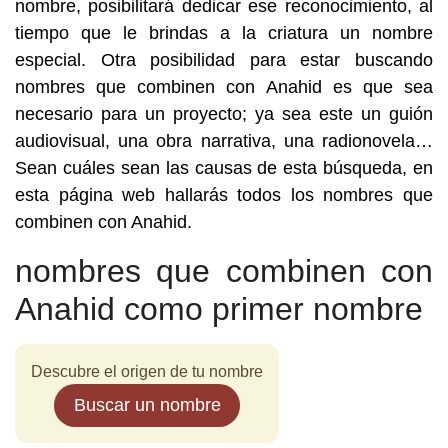
nombre, posibilitará dedicar ese reconocimiento, al
tiempo que le brindas a la criatura un nombre
especial. Otra posibilidad para estar buscando
nombres que combinen con Anahid es que sea
necesario para un proyecto; ya sea este un guión
audiovisual, una obra narrativa, una radionovela…
Sean cuáles sean las causas de esta búsqueda, en
esta página web hallarás todos los nombres que
combinen con Anahid.
nombres que combinen con
Anahid como primer nombre
Descubre el origen de tu nombre
Buscar un nombre