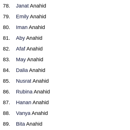
Janat
Anahid
Emily
Anahid
Iman
Anahid
Aby
Anahid
Afaf
Anahid
May
Anahid
Dalia
Anahid
Nusrat
Anahid
Rubina
Anahid
Hanan
Anahid
Vanya
Anahid
Bita
Anahid