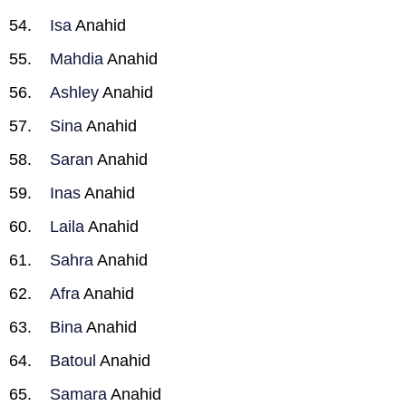
Isa
Anahid
Mahdia
Anahid
Ashley
Anahid
Sina
Anahid
Saran
Anahid
Inas
Anahid
Laila
Anahid
Sahra
Anahid
Afra
Anahid
Bina
Anahid
Batoul
Anahid
Samara
Anahid