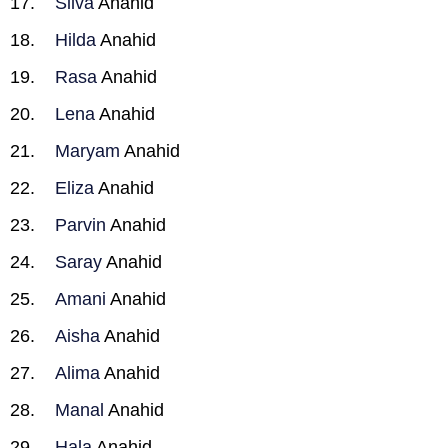
Silva
Anahid
Hilda
Anahid
Rasa
Anahid
Lena
Anahid
Maryam
Anahid
Eliza
Anahid
Parvin
Anahid
Saray
Anahid
Amani
Anahid
Aisha
Anahid
Alima
Anahid
Manal
Anahid
Hala
Anahid