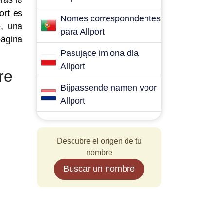
ras le
ort es
Nomes corresponndentes
e, una
para Allport
página
Pasujące imiona dla
Allport
re
Bijpassende namen voor
Allport
Descubre el origen de tu
nombre
Buscar un nombre