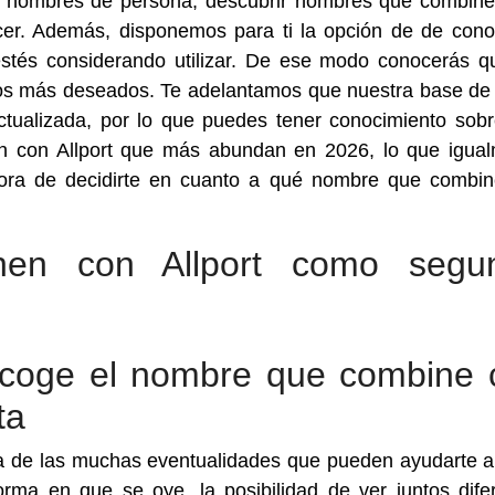
a nombres de persona, descubrir nombres que combin
cer. Además, disponemos para ti la opción de de cono
stés considerando utilizar. De ese modo conocerás q
os más deseados. Te adelantamos que nuestra base de
tualizada, por lo que puedes tener conocimiento sob
 con Allport que más abundan en 2026, lo que igua
hora de decidirte en cuanto a qué nombre que combi
en con Allport como segu
scoge el nombre que combine 
ta
a de las muchas eventualidades que pueden ayudarte a
ma en que se oye, la posibilidad de ver juntos dife