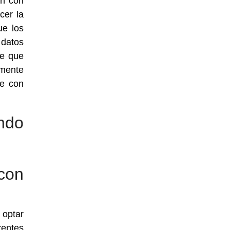
en con
cer la
ue los
 datos
re que
lmente
ne con
ndo
con
 optar
rentes