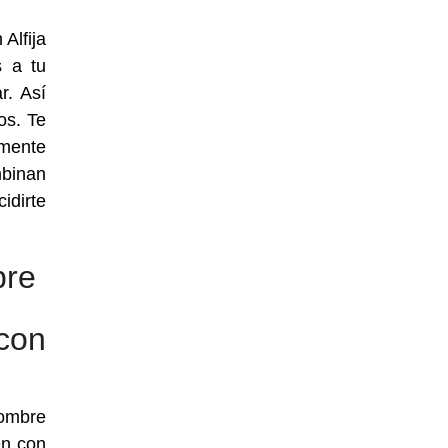
Alfija
s a tu
r. Así
os. Te
mente
mbinan
idirte
bre
con
nombre
en con