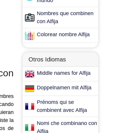
mundo
Nombres que combinen
con Alfija
Colorear nombre Alfija
Otros Idiomas
con
Middle names for Alfija
Doppelnamen mit Alfija
ombres
Prénoms qui se
scando
combinent avec Alfija
uieran
ste la
Nomi che combinano con
zos de
Alfija