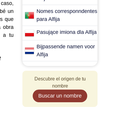
 caso,
ebé un
Nomes corresponndentes
es que
para Alfija
a obra
Pasujące imiona dla Alfija
s a tu
Bijpassende namen voor
Alfija
e
Descubre el origen de tu
nombre
Buscar un nombre