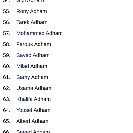
Gigi
Adham
Rony
Adham
Tarek
Adham
Mohammed
Adham
Farouk
Adham
Sayed
Adham
Milad
Adham
Samy
Adham
Usama
Adham
Khalifa
Adham
Yousef
Adham
Albert
Adham
Saeed
Adham