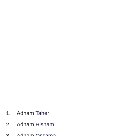
Adham
Taher
Adham
Hisham
Adham
Ossama