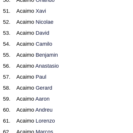
Acaimo
Orlando
Acaimo
Xavi
Acaimo
Nicolae
Acaimo
David
Acaimo
Camilo
Acaimo
Benjamin
Acaimo
Anastasio
Acaimo
Paul
Acaimo
Gerard
Acaimo
Aaron
Acaimo
Andreu
Acaimo
Lorenzo
Acaimo
Marcos