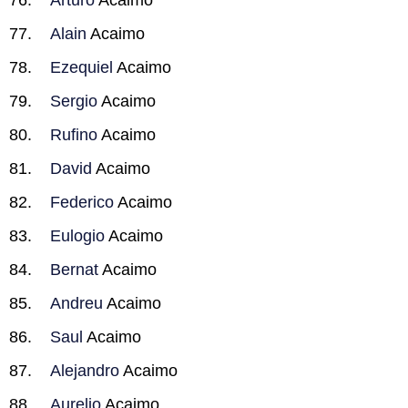
Arturo
Acaimo
Alain
Acaimo
Ezequiel
Acaimo
Sergio
Acaimo
Rufino
Acaimo
David
Acaimo
Federico
Acaimo
Eulogio
Acaimo
Bernat
Acaimo
Andreu
Acaimo
Saul
Acaimo
Alejandro
Acaimo
Aurelio
Acaimo