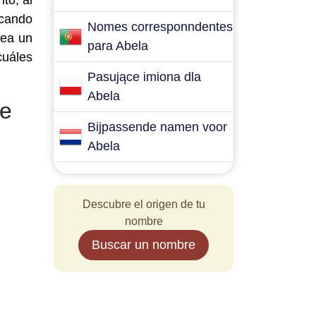
to, al
scando
Nomes corresponndentes
sea un
para Abela
cuáles
Pasujące imiona dla
Abela
re
Bijpassende namen voor
Abela
Descubre el origen de tu
nombre
Buscar un nombre