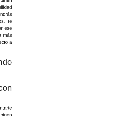
mbinen
ilidad
ondrás
os. Te
or ese
la más
ecto a
ndo
con
ntarte
mbinen