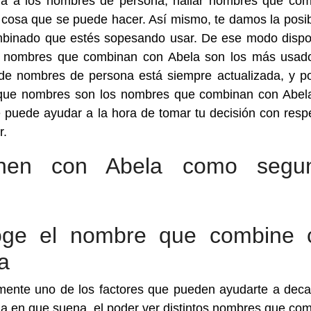
da a los nombres de persona, hallar nombres que co
 cosa que se puede hacer. Así mismo, te damos la posib
ombinado que estés sopesando usar. De ese modo disp
os nombres que combinan con Abela son los más usad
e nombres de persona está siempre actualizada, y p
er que nombres son los nombres que combinan con Abe
 puede ayudar a la hora de tomar tu decisión con resp
r.
nen con Abela como segu
oge el nombre que combine 
a
ente uno de los factores que pueden ayudarte a deca
a en que suena, el poder ver distintos nombres que co