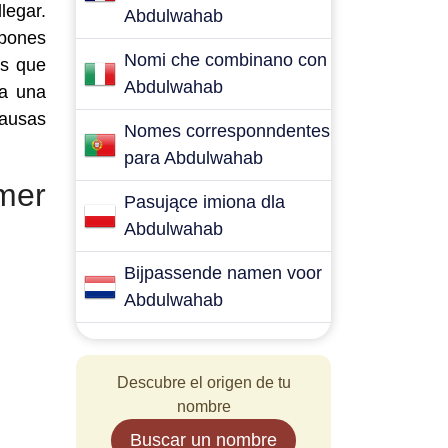
legar.
Abdulwahab
 pones
Nomi che combinano con
es que
Abdulwahab
ra una
causas
Nomes corresponndentes
para Abdulwahab
mer
Pasujące imiona dla
Abdulwahab
Bijpassende namen voor
Abdulwahab
Descubre el origen de tu
nombre
Buscar un nombre