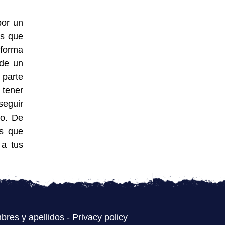
por un
es que
 forma
 de un
 parte
 tener
seguir
to. De
es que
 a tus
bres y apellidos
-
Privacy policy