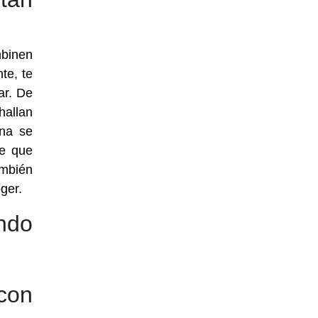
mbinen
te, te
ar. De
hallan
ona se
de que
ambién
ger.
ndo
con