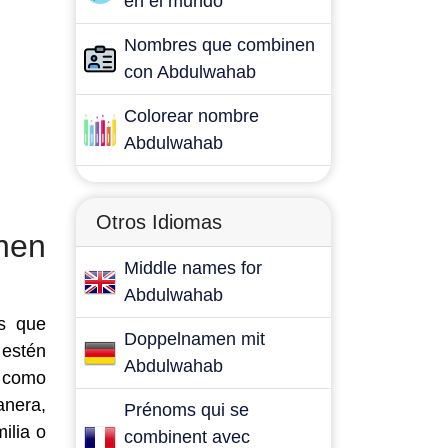
en el mundo
Nombres que combinen
con Abdulwahab
Colorear nombre
Abdulwahab
Otros Idiomas
nen
Middle names for
Abdulwahab
es que
Doppelnamen mit
estén
Abdulwahab
o como
anera,
Prénoms qui se
ilia o
combinent avec