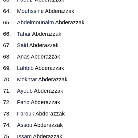
Mouhssine
Abderazzak
Abdelmounaim
Abderazzak
Tahar
Abderazzak
Said
Abderazzak
Anas
Abderazzak
Lahbib
Abderazzak
Mokhtar
Abderazzak
Ayoub
Abderazzak
Farid
Abderazzak
Farouk
Abderazzak
Assou
Abderazzak
Issam
Abderazzak