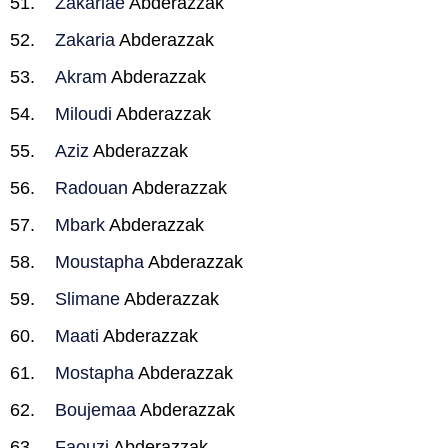
Zakariae
Abderazzak
Zakaria
Abderazzak
Akram
Abderazzak
Miloudi
Abderazzak
Aziz
Abderazzak
Radouan
Abderazzak
Mbark
Abderazzak
Moustapha
Abderazzak
Slimane
Abderazzak
Maati
Abderazzak
Mostapha
Abderazzak
Boujemaa
Abderazzak
Faouzi
Abderazzak