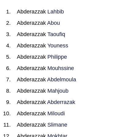
Abderazzak
Lahbib
Abderazzak
Abou
Abderazzak
Taoufiq
Abderazzak
Youness
Abderazzak
Philippe
Abderazzak
Mouhssine
Abderazzak
Abdelmoula
Abderazzak
Mahjoub
Abderazzak
Abderrazak
Abderazzak
Miloudi
Abderazzak
Slimane
Abderazzak
Mokhtar