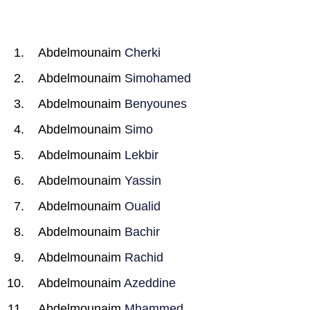
Abdelmounaim
Cherki
Abdelmounaim
Simohamed
Abdelmounaim
Benyounes
Abdelmounaim
Simo
Abdelmounaim
Lekbir
Abdelmounaim
Yassin
Abdelmounaim
Oualid
Abdelmounaim
Bachir
Abdelmounaim
Rachid
Abdelmounaim
Azeddine
Abdelmounaim
Mhammed