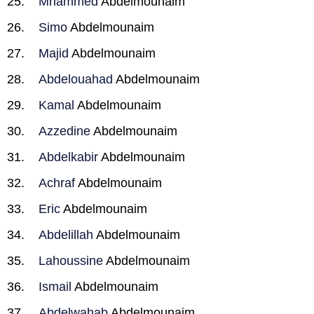
Mhammed
Abdelmounaim
Simo
Abdelmounaim
Majid
Abdelmounaim
Abdelouahad
Abdelmounaim
Kamal
Abdelmounaim
Azzedine
Abdelmounaim
Abdelkabir
Abdelmounaim
Achraf
Abdelmounaim
Eric
Abdelmounaim
Abdelillah
Abdelmounaim
Lahoussine
Abdelmounaim
Ismail
Abdelmounaim
Abdelwahab
Abdelmounaim