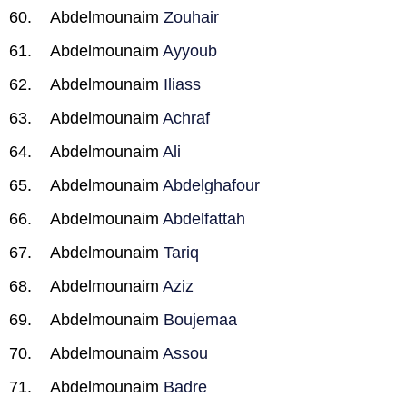
Abdelmounaim
Zouhair
Abdelmounaim
Ayyoub
Abdelmounaim
Iliass
Abdelmounaim
Achraf
Abdelmounaim
Ali
Abdelmounaim
Abdelghafour
Abdelmounaim
Abdelfattah
Abdelmounaim
Tariq
Abdelmounaim
Aziz
Abdelmounaim
Boujemaa
Abdelmounaim
Assou
Abdelmounaim
Badre