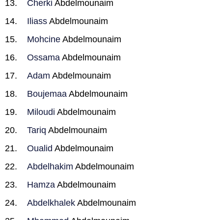
Cherki
Abdelmounaim
Iliass
Abdelmounaim
Mohcine
Abdelmounaim
Ossama
Abdelmounaim
Adam
Abdelmounaim
Boujemaa
Abdelmounaim
Miloudi
Abdelmounaim
Tariq
Abdelmounaim
Oualid
Abdelmounaim
Abdelhakim
Abdelmounaim
Hamza
Abdelmounaim
Abdelkhalek
Abdelmounaim