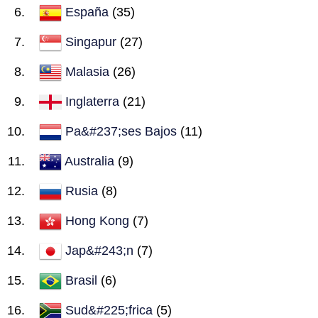
España
(35)
Singapur
(27)
Malasia
(26)
Inglaterra
(21)
Pa&#237;ses Bajos
(11)
Australia
(9)
Rusia
(8)
Hong Kong
(7)
Jap&#243;n
(7)
Brasil
(6)
Sud&#225;frica
(5)