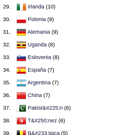
Irlanda
(10)
Polonia
(9)
Alemania
(9)
Uganda
(8)
Eslovenia
(8)
España
(7)
Argentina
(7)
China
(7)
Pakist&#225;n
(6)
T&#250;nez
(6)
B&#233;lgica
(5)