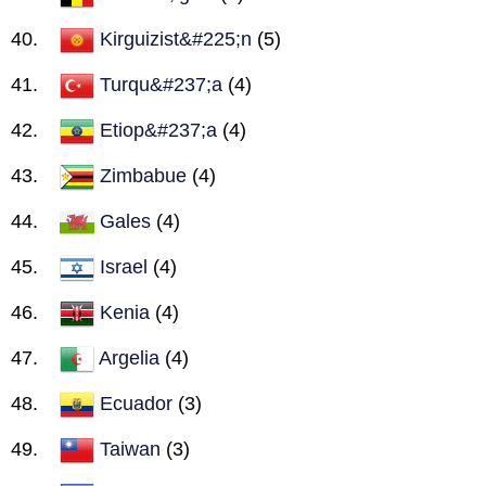
Kirguizist&#225;n
(5)
Turqu&#237;a
(4)
Etiop&#237;a
(4)
Zimbabue
(4)
Gales
(4)
Israel
(4)
Kenia
(4)
Argelia
(4)
Ecuador
(3)
Taiwan
(3)