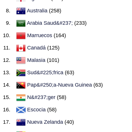
Australia
(258)
Arabia Saud&#237;
(233)
Marruecos
(164)
Canadá
(125)
Malasia
(101)
Sud&#225;frica
(63)
Pap&#250;a-Nueva Guinea
(63)
N&#237;ger
(58)
Escocia
(58)
Nueva Zelanda
(40)