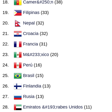
Camer&#250;n
(38)
Filipinas
(33)
Nepal
(32)
Croacia
(32)
Francia
(31)
M&#233;xico
(20)
Perú
(16)
Brasil
(15)
Finlandia
(13)
Rusia
(13)
Emiratos &#193;rabes Unidos
(11)