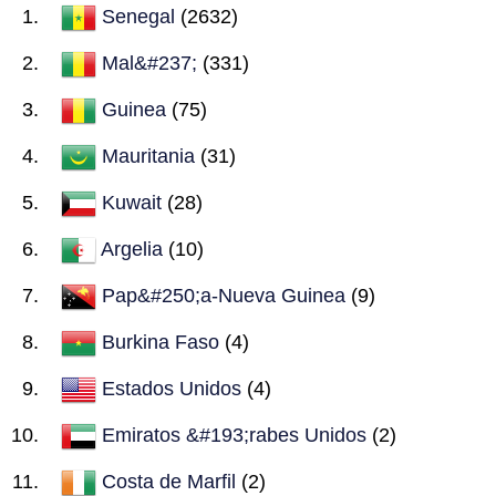
Senegal
(2632)
Mal&#237;
(331)
Guinea
(75)
Mauritania
(31)
Kuwait
(28)
Argelia
(10)
Pap&#250;a-Nueva Guinea
(9)
Burkina Faso
(4)
Estados Unidos
(4)
Emiratos &#193;rabes Unidos
(2)
Costa de Marfil
(2)