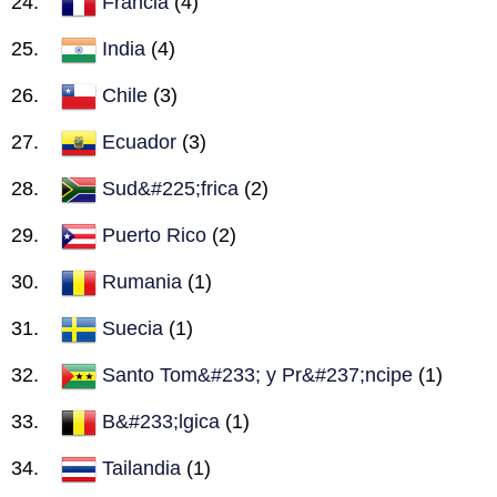
Francia
(4)
India
(4)
Chile
(3)
Ecuador
(3)
Sud&#225;frica
(2)
Puerto Rico
(2)
Rumania
(1)
Suecia
(1)
Santo Tom&#233; y Pr&#237;ncipe
(1)
B&#233;lgica
(1)
Tailandia
(1)