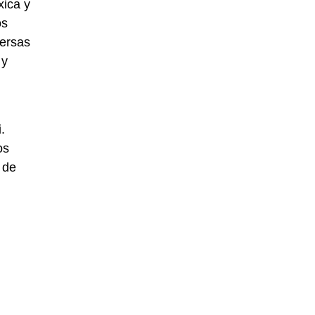
xica y
os
versas
 y
.
os
 de