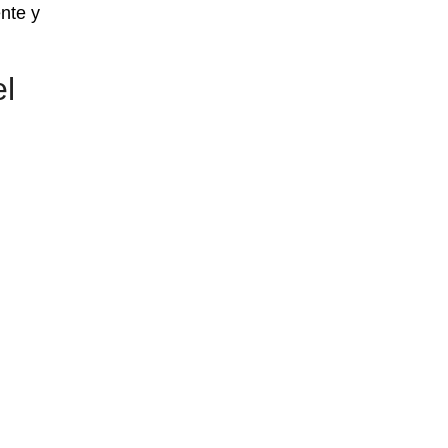
nte y
l