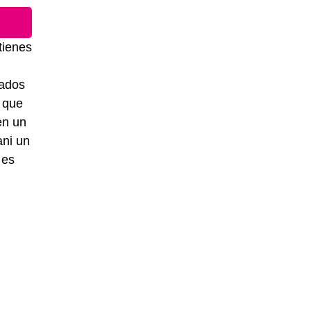
tienes
tados
e que
en un
ani un
 es