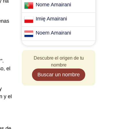
y ha
Nome Amairani
Imię Amairani
enas
Noem Amairani
Descubre el origen de tu
".
nombre
o, el
Buscar un nombre
y
n y el
es de