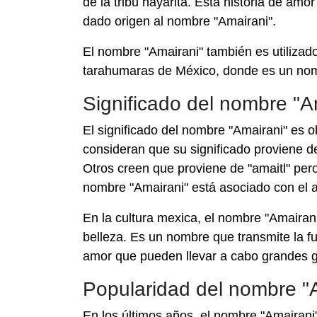
de la tribu nayarita. Esta historia de amo
dado origen al nombre "Amairani".
El nombre "Amairani" también es utilizad
tarahumaras de México, donde es un no
Significado del nombre "A
El significado del nombre "Amairani" es o
consideran que su significado proviene de 
Otros creen que proviene de "amaitl" pero
nombre "Amairani" está asociado con el am
En la cultura mexica, el nombre "Amaira
belleza. Es un nombre que transmite la fu
amor que pueden llevar a cabo grandes g
Popularidad del nombre "
En los últimos años, el nombre "Amairani