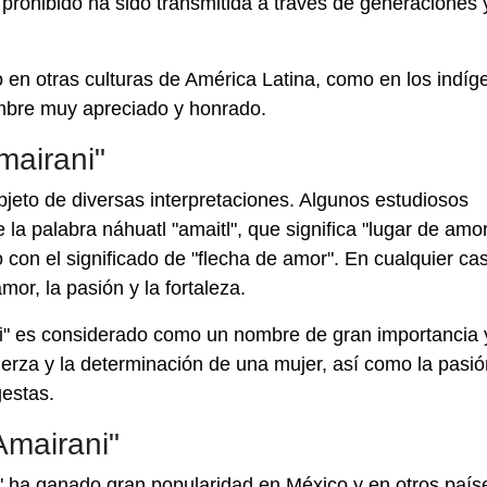
r prohibido ha sido transmitida a través de generaciones 
o en otras culturas de América Latina, como en los indíg
mbre muy apreciado y honrado.
mairani"
bjeto de diversas interpretaciones. Algunos estudiosos
la palabra náhuatl "amaitl", que significa "lugar de amor
 con el significado de "flecha de amor". En cualquier cas
or, la pasión y la fortaleza.
ni" es considerado como un nombre de gran importancia 
erza y la determinación de una mujer, así como la pasió
estas.
Amairani"
" ha ganado gran popularidad en México y en otros país