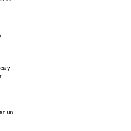
o.
ica y
ún
can un