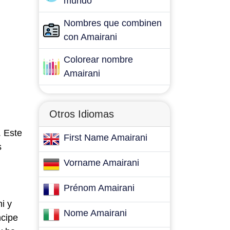
mundo
Nombres que combinen
con Amairani
Colorear nombre
Amairani
Otros Idiomas
. Este
First Name Amairani
s
Vorname Amairani
Prénom Amairani
i y
Nome Amairani
ncipe