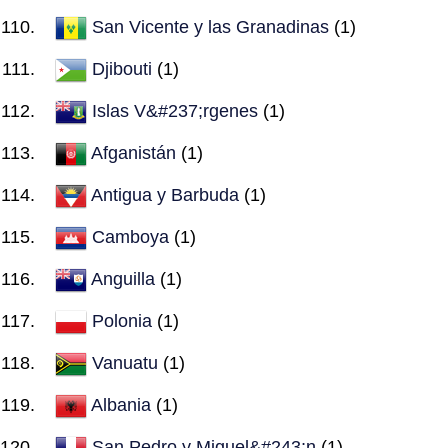
San Vicente y las Granadinas
(1)
Djibouti
(1)
Islas V&#237;rgenes
(1)
Afganistán
(1)
Antigua y Barbuda
(1)
Camboya
(1)
Anguilla
(1)
Polonia
(1)
Vanuatu
(1)
Albania
(1)
San Pedro y Miquel&#243;n
(1)