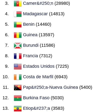
Camer&#250;n
(28980)
Madagascar
(14813)
Benin
(14460)
Guinea
(13597)
Burundi
(11586)
Francia
(7312)
Estados Unidos
(7225)
Costa de Marfil
(6943)
Pap&#250;a-Nueva Guinea
(5400)
Burkina Faso
(5030)
Etiop&#237;a
(3583)