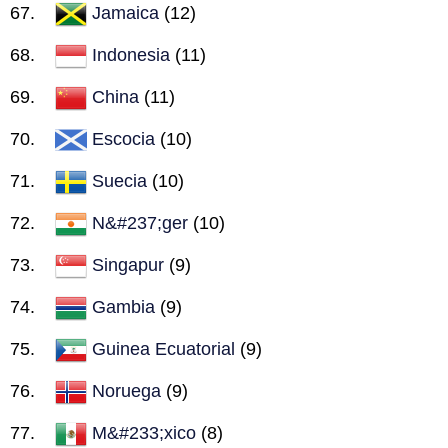
Jamaica
(12)
Indonesia
(11)
China
(11)
Escocia
(10)
Suecia
(10)
N&#237;ger
(10)
Singapur
(9)
Gambia
(9)
Guinea Ecuatorial
(9)
Noruega
(9)
M&#233;xico
(8)