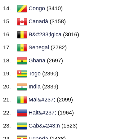
Congo
(3410)
Canadá
(3158)
B&#233;lgica
(3016)
Senegal
(2782)
Ghana
(2697)
Togo
(2390)
India
(2339)
Mal&#237;
(2099)
Hait&#237;
(1964)
Gab&#243;n
(1523)
Uganda
(1438)