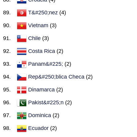
T&#250;nez
(4)
Vietnam
(3)
Chile
(3)
Costa Rica
(2)
Panam&#225;
(2)
Rep&#250;blica Checa
(2)
Dinamarca
(2)
Pakist&#225;n
(2)
Dominica
(2)
Ecuador
(2)