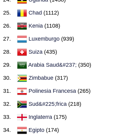
Chad
(1112)
Kenia
(1108)
Luxemburgo
(939)
Suiza
(435)
Arabia Saud&#237;
(350)
Zimbabue
(317)
Polinesia Francesa
(265)
Sud&#225;frica
(218)
Inglaterra
(175)
Egipto
(174)