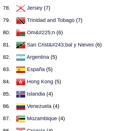
Jersey
(7)
Trinidad and Tobago
(7)
Om&#225;n
(6)
San Crist&#243;bal y Nieves
(6)
Argentina
(5)
España
(5)
Hong Kong
(5)
Islandia
(4)
Venezuela
(4)
Mozambique
(4)
Croacia
(4)