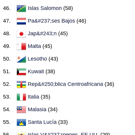
Islas Salomon
(58)
Pa&#237;ses Bajos
(46)
Jap&#243;n
(45)
Malta
(45)
Lesotho
(43)
Kuwait
(38)
Rep&#250;blica Centroafricana
(36)
Italia
(35)
Malasia
(34)
Santa Lucía
(33)
Islas V&#237;rgenes, EE.UU.
(29)