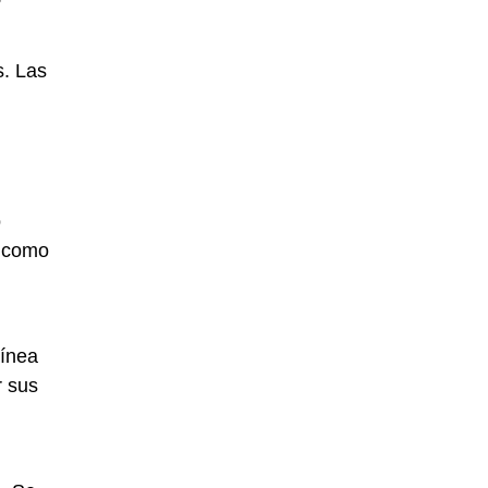
s. Las
o
n como
línea
r sus