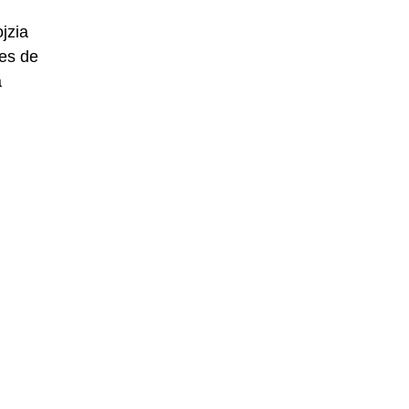
jzia
es de
a