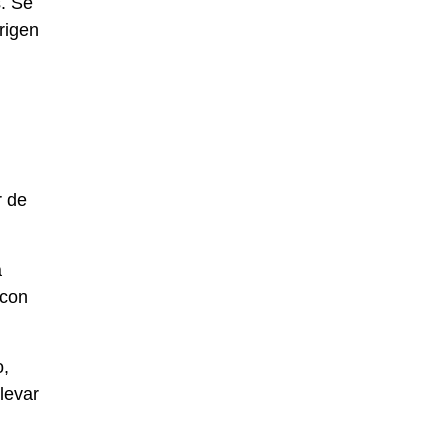
s. Se
rigen
r de
a
 con
o,
levar