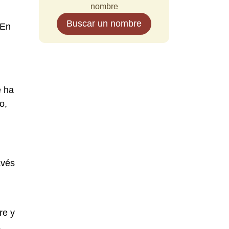
nombre
Buscar un nombre
 En
e ha
o,
avés
re y
,