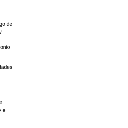
rgo de
y
monio
idades
la
 el