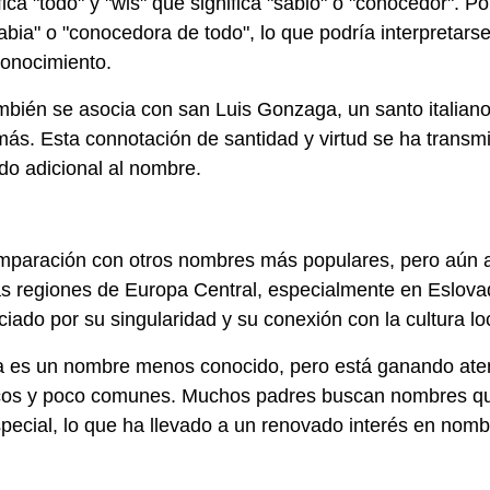
fica "todo" y "wis" que significa "sabio" o "conocedor". Po
 "sabia" o "conocedora de todo", lo que podría interpretars
conocimiento.
también se asocia con san Luis Gonzaga, un santo italian
más. Esta connotación de santidad y virtud se ha transmi
ado adicional al nombre.
mparación con otros nombres más populares, pero aún 
as regiones de Europa Central, especialmente en Eslova
iado por su singularidad y su conexión con la cultura lo
zia es un nombre menos conocido, pero está ganando ate
icos y poco comunes. Muchos padres buscan nombres q
pecial, lo que ha llevado a un renovado interés en nom