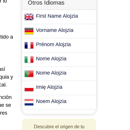
r lo
Otros Idiomas
e
First Name Alojzia
o
Vorname Alojzia
tido a
Prénom Alojzia
Nome Alojzia
así
Nome Alojzia
quia y
cal.
Imię Alojzia
nción
Noem Alojzia
ue se
bres
Descubre el origen de tu