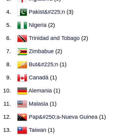
Pakist&#225;n
(3)
Nigeria
(2)
Trinidad and Tobago
(2)
Zimbabue
(2)
But&#225;n
(1)
Canadá
(1)
Alemania
(1)
Malasia
(1)
Pap&#250;a-Nueva Guinea
(1)
Taiwan
(1)