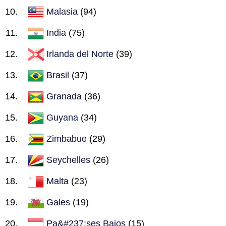
Malasia
(94)
India
(75)
Irlanda del Norte
(39)
Brasil
(37)
Granada
(36)
Guyana
(34)
Zimbabue
(29)
Seychelles
(26)
Malta
(23)
Gales
(19)
Pa&#237;ses Bajos
(15)