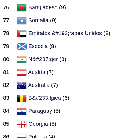
Bangladesh
(9)
Somalia
(9)
Emiratos &#193;rabes Unidos
(8)
Escocia
(8)
N&#237;ger
(8)
Austria
(7)
Australia
(7)
B&#233;lgica
(6)
Paraguay
(5)
Georgia
(5)
Polonia
(4)