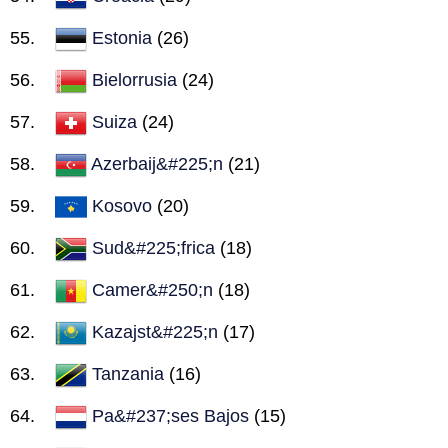
Estonia
(26)
Bielorrusia
(24)
Suiza
(24)
Azerbaij&#225;n
(21)
Kosovo
(20)
Sud&#225;frica
(18)
Camer&#250;n
(18)
Kazajst&#225;n
(17)
Tanzania
(16)
Pa&#237;ses Bajos
(15)