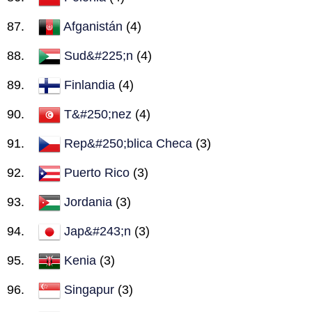
Afganistán
(4)
Sud&#225;n
(4)
Finlandia
(4)
T&#250;nez
(4)
Rep&#250;blica Checa
(3)
Puerto Rico
(3)
Jordania
(3)
Jap&#243;n
(3)
Kenia
(3)
Singapur
(3)