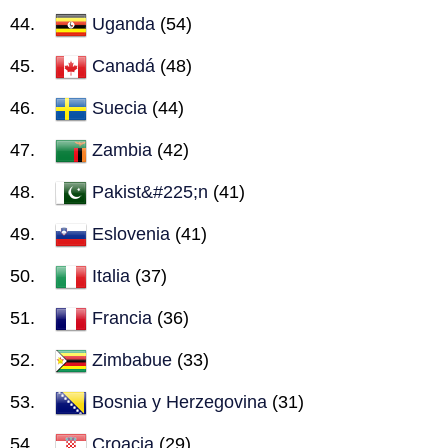
Uganda
(54)
Canadá
(48)
Suecia
(44)
Zambia
(42)
Pakist&#225;n
(41)
Eslovenia
(41)
Italia
(37)
Francia
(36)
Zimbabue
(33)
Bosnia y Herzegovina
(31)
Croacia
(29)