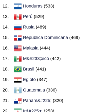
Honduras
(533)
Perú
(529)
Rusia
(489)
Republica Dominicana
(469)
Malasia
(444)
M&#233;xico
(442)
Brasil
(441)
Egipto
(347)
Guatemala
(336)
Panam&#225;
(320)
Ir&#225;n
(253)