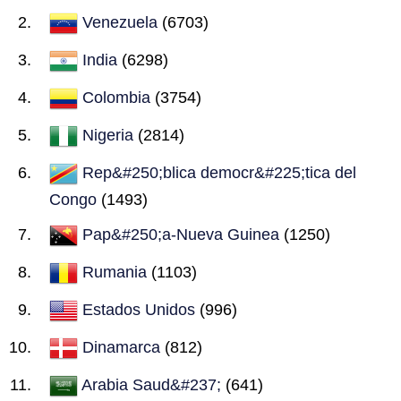
Venezuela
(6703)
India
(6298)
Colombia
(3754)
Nigeria
(2814)
Rep&#250;blica democr&#225;tica del
Congo
(1493)
Pap&#250;a-Nueva Guinea
(1250)
Rumania
(1103)
Estados Unidos
(996)
Dinamarca
(812)
Arabia Saud&#237;
(641)