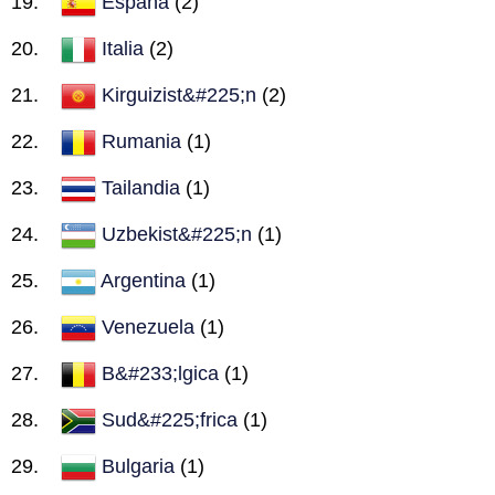
España
(2)
Italia
(2)
Kirguizist&#225;n
(2)
Rumania
(1)
Tailandia
(1)
Uzbekist&#225;n
(1)
Argentina
(1)
Venezuela
(1)
B&#233;lgica
(1)
Sud&#225;frica
(1)
Bulgaria
(1)