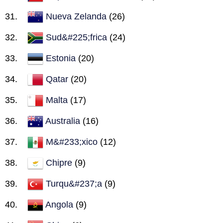
Nueva Zelanda
(26)
Sud&#225;frica
(24)
Estonia
(20)
Qatar
(20)
Malta
(17)
Australia
(16)
M&#233;xico
(12)
Chipre
(9)
Turqu&#237;a
(9)
Angola
(9)