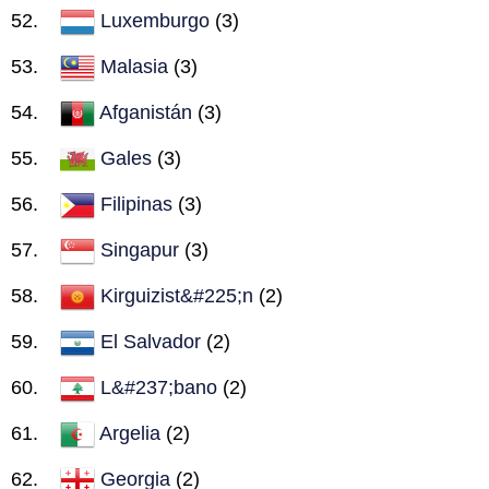
Luxemburgo
(3)
Malasia
(3)
Afganistán
(3)
Gales
(3)
Filipinas
(3)
Singapur
(3)
Kirguizist&#225;n
(2)
El Salvador
(2)
L&#237;bano
(2)
Argelia
(2)
Georgia
(2)