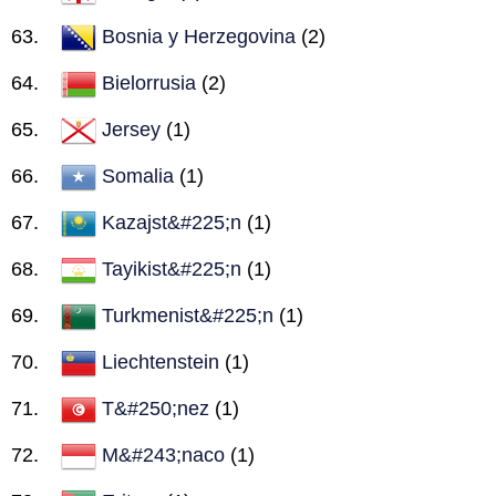
Bosnia y Herzegovina
(2)
Bielorrusia
(2)
Jersey
(1)
Somalia
(1)
Kazajst&#225;n
(1)
Tayikist&#225;n
(1)
Turkmenist&#225;n
(1)
Liechtenstein
(1)
T&#250;nez
(1)
M&#243;naco
(1)