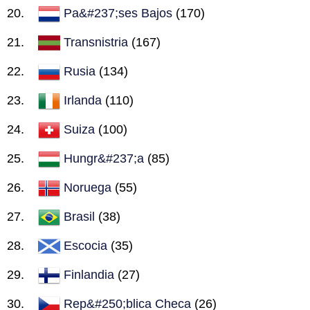
Pa&#237;ses Bajos
(170)
Transnistria
(167)
Rusia
(134)
Irlanda
(110)
Suiza
(100)
Hungr&#237;a
(85)
Noruega
(55)
Brasil
(38)
Escocia
(35)
Finlandia
(27)
Rep&#250;blica Checa
(26)