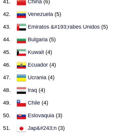
China
(6)
Venezuela
(5)
Emiratos &#193;rabes Unidos
(5)
Bulgaria
(5)
Kuwait
(4)
Ecuador
(4)
Ucrania
(4)
Iraq
(4)
Chile
(4)
Eslovaquia
(3)
Jap&#243;n
(3)