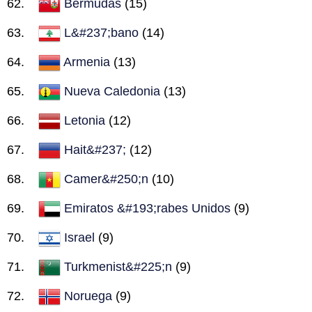
Bermudas
(15)
L&#237;bano
(14)
Armenia
(13)
Nueva Caledonia
(13)
Letonia
(12)
Hait&#237;
(12)
Camer&#250;n
(10)
Emiratos &#193;rabes Unidos
(9)
Israel
(9)
Turkmenist&#225;n
(9)
Noruega
(9)