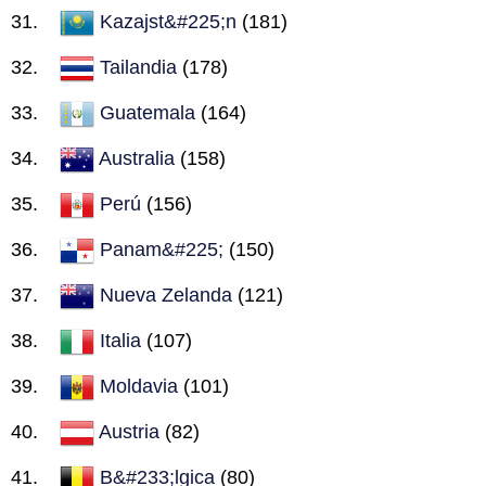
Kazajst&#225;n
(181)
Tailandia
(178)
Guatemala
(164)
Australia
(158)
Perú
(156)
Panam&#225;
(150)
Nueva Zelanda
(121)
Italia
(107)
Moldavia
(101)
Austria
(82)
B&#233;lgica
(80)