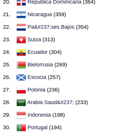
Republica Dominicana
(364)
Nicaragua
(359)
Pa&#237;ses Bajos
(354)
Suiza
(313)
Ecuador
(304)
Bielorrusia
(269)
Escocia
(257)
Polonia
(236)
Arabia Saud&#237;
(233)
Indonesia
(198)
Portugal
(194)