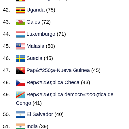
Uganda
(75)
Gales
(72)
Luxemburgo
(71)
Malasia
(50)
Suecia
(45)
Pap&#250;a-Nueva Guinea
(45)
Rep&#250;blica Checa
(43)
Rep&#250;blica democr&#225;tica del
Congo
(41)
El Salvador
(40)
India
(39)