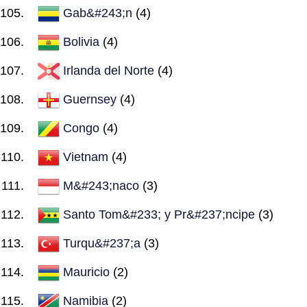
Gab&#243;n
(4)
Bolivia
(4)
Irlanda del Norte
(4)
Guernsey
(4)
Congo
(4)
Vietnam
(4)
M&#243;naco
(3)
Santo Tom&#233; y Pr&#237;ncipe
(3)
Turqu&#237;a
(3)
Mauricio
(2)
Namibia
(2)