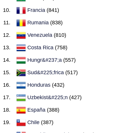
Francia
(841)
Rumania
(838)
Venezuela
(810)
Costa Rica
(758)
Hungr&#237;a
(557)
Sud&#225;frica
(517)
Honduras
(432)
Uzbekist&#225;n
(427)
España
(388)
Chile
(387)