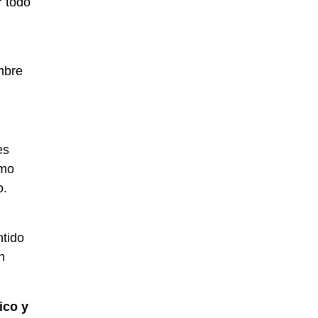
r todo
ombre
es
omo
o.
ntido
n
ico y