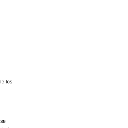
de los
 se