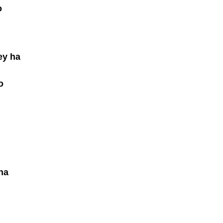
o
ey ha
o
na