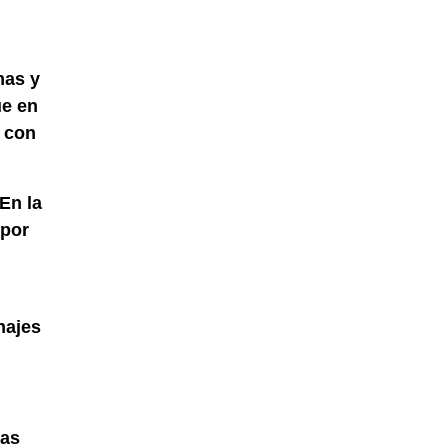
mas y
ue en
o con
 En la
 por
najes
ras