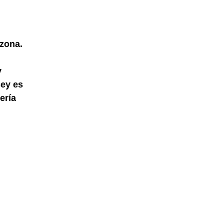
 zona.
y
sey es
ería