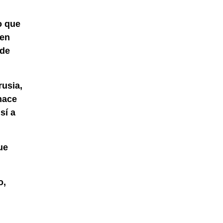
o que
 en
 de
usia,
hace
sí a
ue
o,