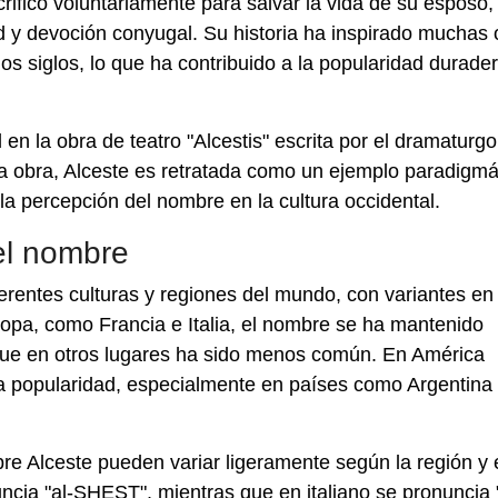
ificó voluntariamente para salvar la vida de su esposo, 
ad y devoción conyugal. Su historia ha inspirado muchas
os siglos, lo que ha contribuido a la popularidad durader
en la obra de teatro "Alcestis" escrita por el dramaturgo
sta obra, Alceste es retratada como un ejemplo paradigmá
n la percepción del nombre en la cultura occidental.
el nombre
ferentes culturas y regiones del mundo, con variantes en
opa, como Francia e Italia, el nombre se ha mantenido
 que en otros lugares ha sido menos común. En América
ta popularidad, especialmente en países como Argentina
bre Alceste pueden variar ligeramente según la región y 
ncia "al-SHEST", mientras que en italiano se pronuncia "