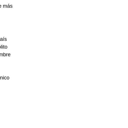
ue más
aís
lito
ombre
único