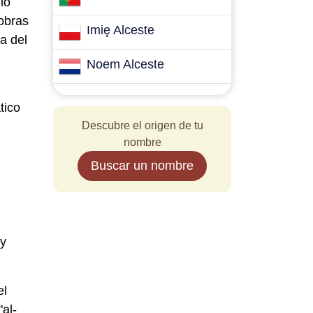
lo
 obras
Imię Alceste
a del
Noem Alceste
tico
Descubre el origen de tu
nombre
Buscar un nombre
 y
el
al-