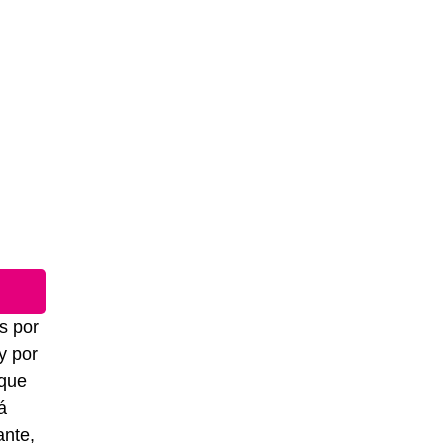
s por
y por
 que
á
ante,