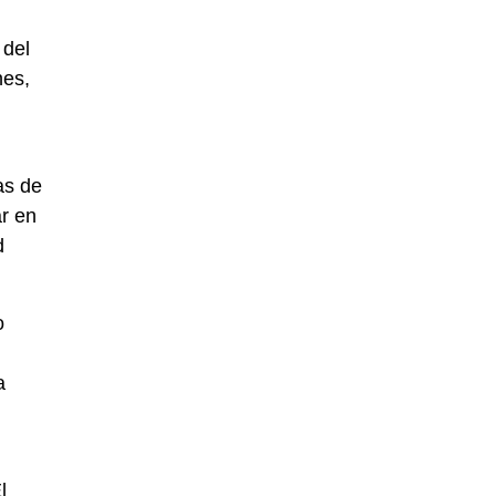
 del
nes,
as de
ar en
d
o
a
l