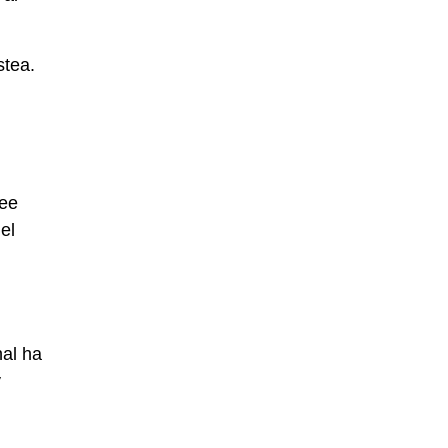
stea.
ree
el
nal ha
y