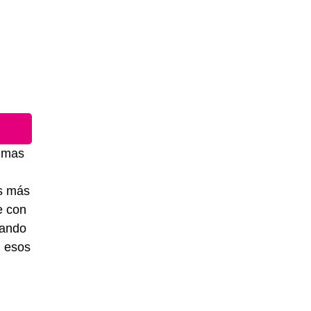
, mas
os más
e con
uando
n esos