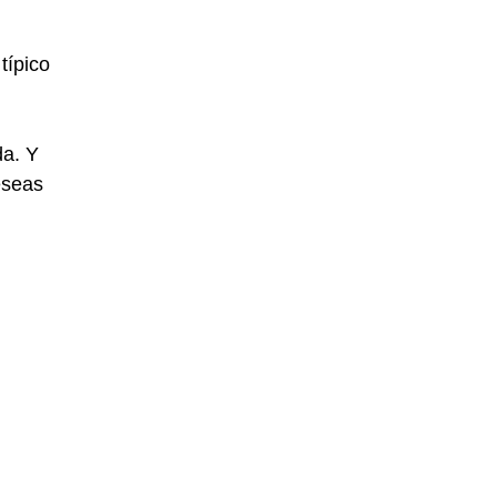
típico
da. Y
eseas