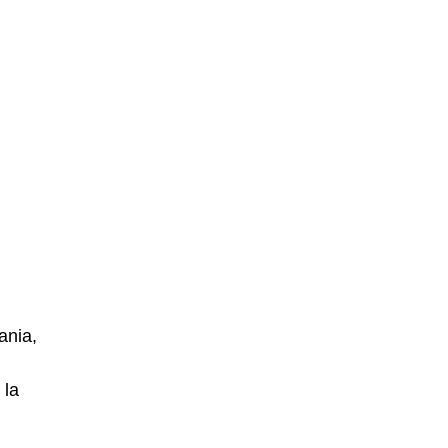
ania,
 la