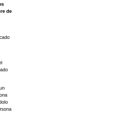
os
bre de
icado
el
gado
 un
sona
dolo
ersona