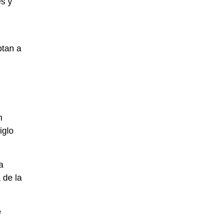
es y
ptan a
n
iglo
a
 de la
e