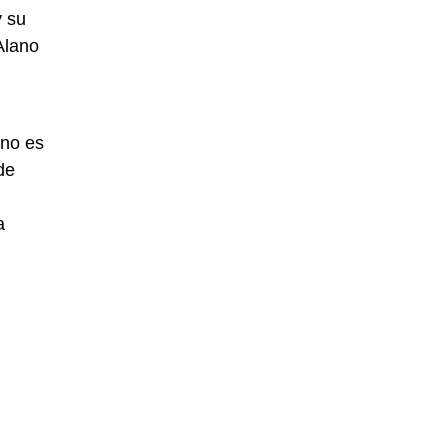
y su
Alano
ano es
de
a