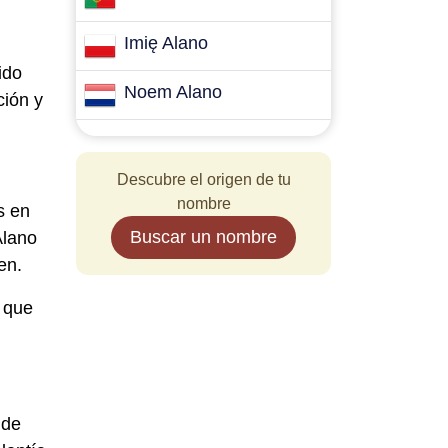
Imię Alano
ido
Noem Alano
ción y
Descubre el origen de tu
nombre
s en
Buscar un nombre
Alano
en.
o que
 de