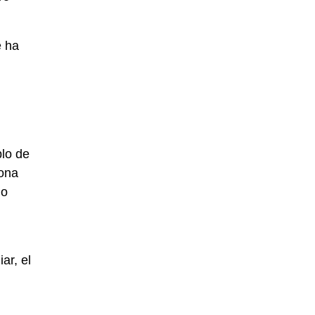
e ha
blo de
iona
lo
ar, el