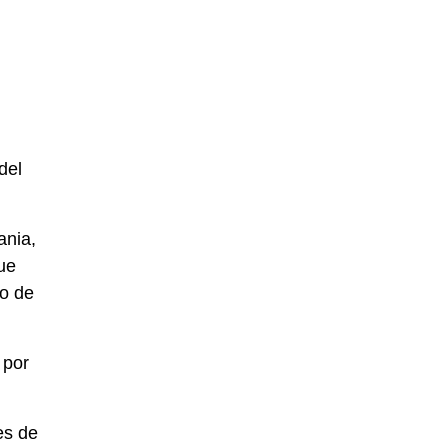
del
ania,
ue
go de
 por
es de