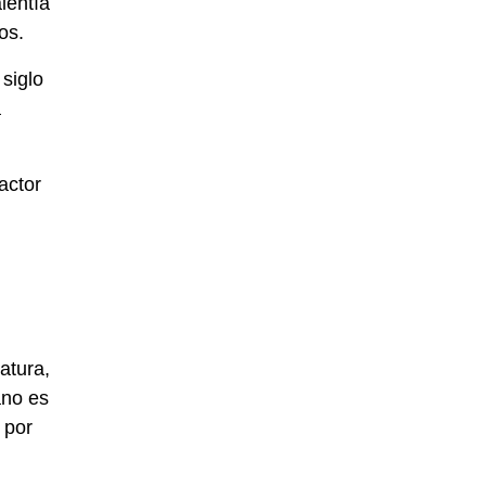
lentía
os.
siglo
a
actor
atura,
ano es
 por