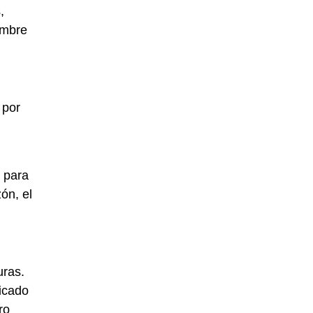
,
ombre
 por
o para
ón, el
uras.
ficado
ro