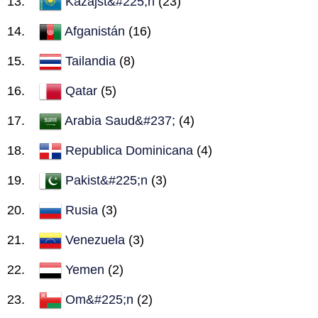
Kazajst&#225;n
(23)
Afganistán
(16)
Tailandia
(8)
Qatar
(5)
Arabia Saud&#237;
(4)
Republica Dominicana
(4)
Pakist&#225;n
(3)
Rusia
(3)
Venezuela
(3)
Yemen
(2)
Om&#225;n
(2)