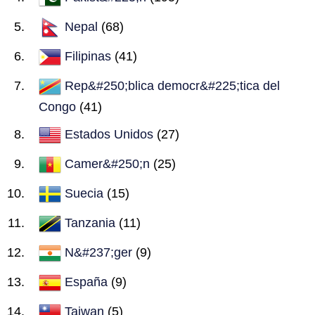
Nepal
(68)
Filipinas
(41)
Rep&#250;blica democr&#225;tica del
Congo
(41)
Estados Unidos
(27)
Camer&#250;n
(25)
Suecia
(15)
Tanzania
(11)
N&#237;ger
(9)
España
(9)
Taiwan
(5)