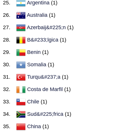
Argentina
(1)
Australia
(1)
Azerbaij&#225;n
(1)
B&#233;lgica
(1)
Benin
(1)
Somalia
(1)
Turqu&#237;a
(1)
Costa de Marfil
(1)
Chile
(1)
Sud&#225;frica
(1)
China
(1)