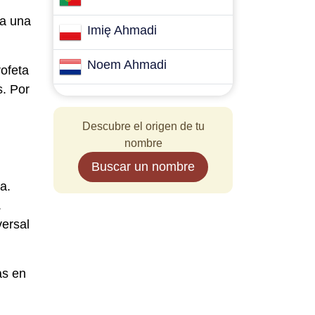
ra una
Imię Ahmadi
Noem Ahmadi
rofeta
. Por
Descubre el origen de tu
nombre
Buscar un nombre
a.
.
versal
as en