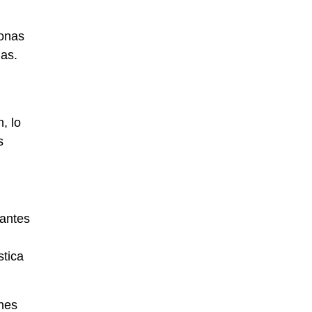
sonas
as.
, lo
s
iantes
n
stica
ones