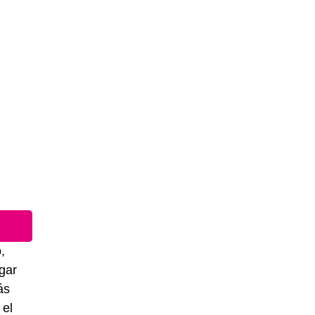
,
gar
ás
 el