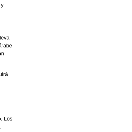
 y
leva
 árabe
an
uirá
. Los
,