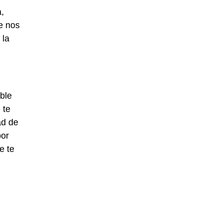
,
e nos
 la
ble
 te
ad de
por
e te