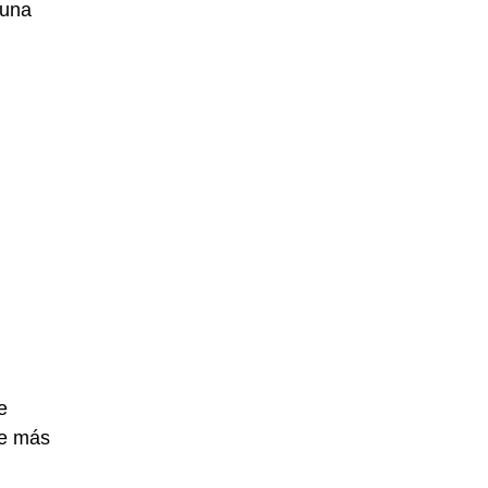
 una
e
ue más