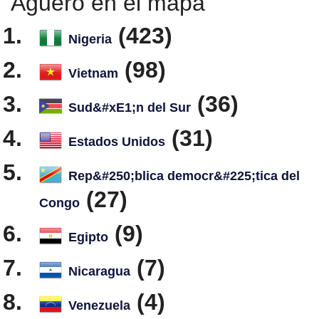
Aguero en el mapa
(423)
Nigeria
(98)
Vietnam
(36)
Sud&#xE1;n del Sur
(31)
Estados Unidos
Rep&#250;blica democr&#225;tica del
(27)
Congo
(9)
Egipto
(7)
Nicaragua
(4)
Venezuela