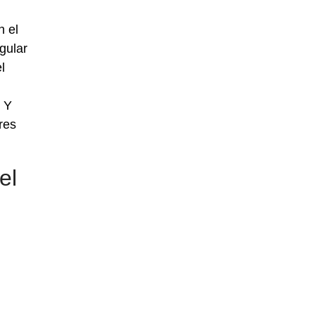
n el
gular
l
. Y
res
el