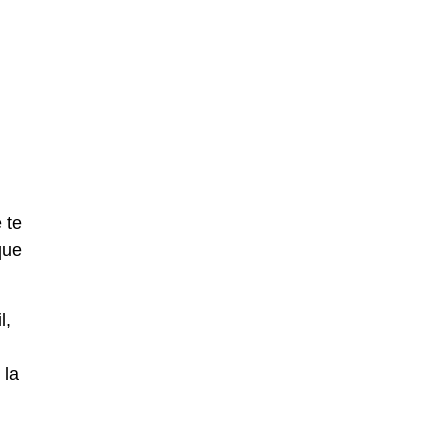
 te
que
l,
 la