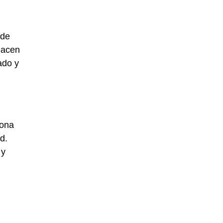
 de
hacen
ado y
sona
d.
 y