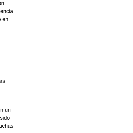
ón
uencia
o en
has
en un
sido
muchas