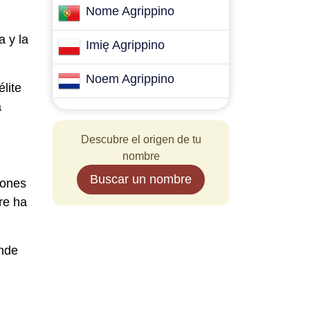
Nome Agrippino
a y la
Imię Agrippino
Noem Agrippino
lite
a
Descubre el origen de tu
nombre
Buscar un nombre
iones
re ha
onde