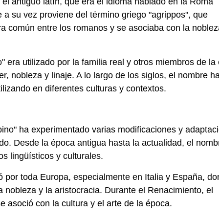
 el antiguo latín, que era el idioma hablado en la Roma
 a su vez proviene del término griego "agrippos", que
era común entre los romanos y se asociaba con la noblez
era utilizado por la familia real y otros miembros de la é
, nobleza y linaje. A lo largo de los siglos, el nombre h
ilizando en diferentes culturas y contextos.
ippino" ha experimentado varias modificaciones y adaptac
ndo. Desde la época antigua hasta la actualidad, el nomb
 lingüísticos y culturales.
ó por toda Europa, especialmente en Italia y España, d
a nobleza y la aristocracia. Durante el Renacimiento, el
asoció con la cultura y el arte de la época.