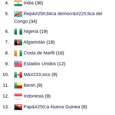
India
(36)
Rep&#250;blica democr&#225;tica del
Congo
(34)
Nigeria
(19)
Afganistán
(18)
Costa de Marfil
(16)
Estados Unidos
(12)
M&#233;xico
(9)
Benin
(9)
Indonesia
(9)
Pap&#250;a-Nueva Guinea
(8)