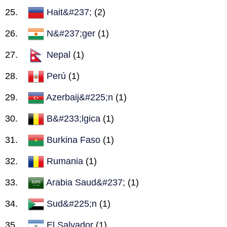
Hait&#237;
(2)
N&#237;ger
(1)
Nepal
(1)
Perú
(1)
Azerbaij&#225;n
(1)
B&#233;lgica
(1)
Burkina Faso
(1)
Rumania
(1)
Arabia Saud&#237;
(1)
Sud&#225;n
(1)
El Salvador
(1)