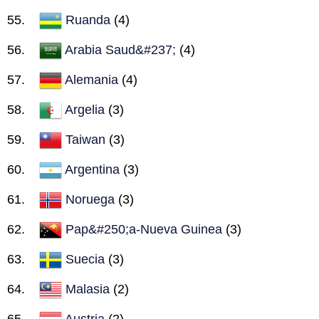
Ruanda
(4)
Arabia Saud&#237;
(4)
Alemania
(4)
Argelia
(3)
Taiwan
(3)
Argentina
(3)
Noruega
(3)
Pap&#250;a-Nueva Guinea
(3)
Suecia
(3)
Malasia
(2)
Austria
(2)