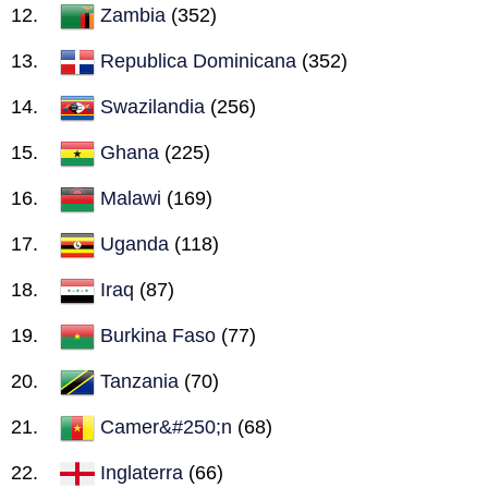
Zambia
(352)
Republica Dominicana
(352)
Swazilandia
(256)
Ghana
(225)
Malawi
(169)
Uganda
(118)
Iraq
(87)
Burkina Faso
(77)
Tanzania
(70)
Camer&#250;n
(68)
Inglaterra
(66)