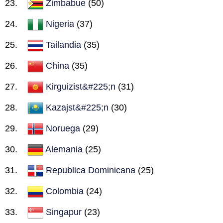
Zimbabue
(50)
Nigeria
(37)
Tailandia
(35)
China
(35)
Kirguizist&#225;n
(31)
Kazajst&#225;n
(30)
Noruega
(29)
Alemania
(25)
Republica Dominicana
(25)
Colombia
(24)
Singapur
(23)