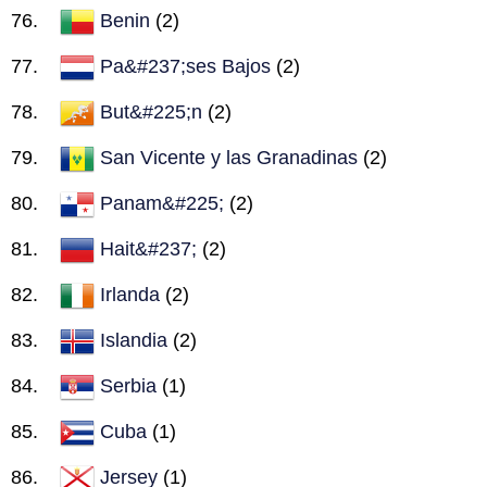
Benin
(2)
Pa&#237;ses Bajos
(2)
But&#225;n
(2)
San Vicente y las Granadinas
(2)
Panam&#225;
(2)
Hait&#237;
(2)
Irlanda
(2)
Islandia
(2)
Serbia
(1)
Cuba
(1)
Jersey
(1)