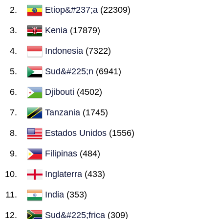
Etiop&#237;a
(22309)
Kenia
(17879)
Indonesia
(7322)
Sud&#225;n
(6941)
Djibouti
(4502)
Tanzania
(1745)
Estados Unidos
(1556)
Filipinas
(484)
Inglaterra
(433)
India
(353)
Sud&#225;frica
(309)