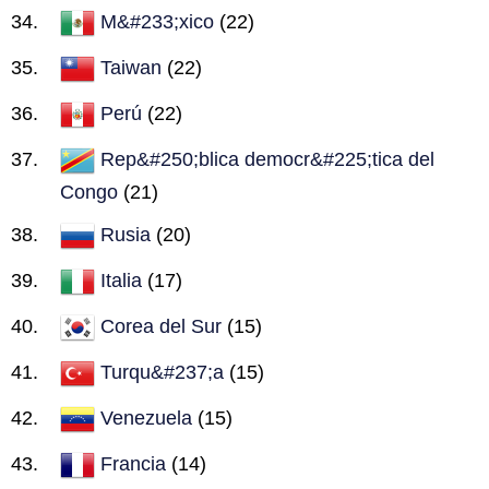
M&#233;xico
(22)
Taiwan
(22)
Perú
(22)
Rep&#250;blica democr&#225;tica del
Congo
(21)
Rusia
(20)
Italia
(17)
Corea del Sur
(15)
Turqu&#237;a
(15)
Venezuela
(15)
Francia
(14)