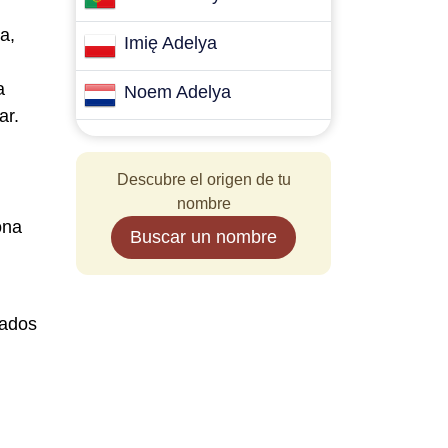
a,
Imię Adelya
a
Noem Adelya
ar.
Descubre el origen de tu
nombre
ona
Buscar un nombre
rados
n