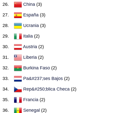
China
(3)
España
(3)
Ucrania
(3)
Italia
(2)
Austria
(2)
Liberia
(2)
Burkina Faso
(2)
Pa&#237;ses Bajos
(2)
Rep&#250;blica Checa
(2)
Francia
(2)
Senegal
(2)