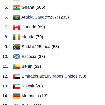
Ghana
(506)
Arabia Saud&#237;
(233)
Canadá
(89)
Irlanda
(70)
Sud&#225;frica
(58)
Escocia
(37)
Benin
(32)
Emiratos &#193;rabes Unidos
(30)
Kuwait
(28)
Alemania
(13)