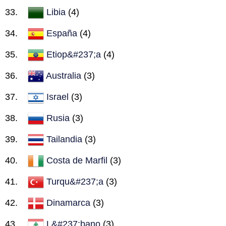
Libia
(4)
España
(4)
Etiop&#237;a
(4)
Australia
(3)
Israel
(3)
Rusia
(3)
Tailandia
(3)
Costa de Marfil
(3)
Turqu&#237;a
(3)
Dinamarca
(3)
L&#237;bano
(3)