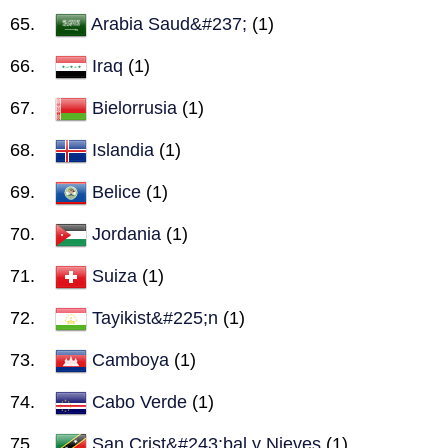
Arabia Saud&#237;
(1)
Iraq
(1)
Bielorrusia
(1)
Islandia
(1)
Belice
(1)
Jordania
(1)
Suiza
(1)
Tayikist&#225;n
(1)
Camboya
(1)
Cabo Verde
(1)
San Crist&#243;bal y Nieves
(1)