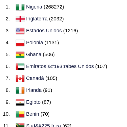
Nigeria
(268272)
Inglaterra
(2032)
Estados Unidos
(1216)
Polonia
(1131)
Ghana
(506)
Emiratos &#193;rabes Unidos
(107)
Canadá
(105)
Irlanda
(91)
Egipto
(87)
Benin
(70)
Sud&#225;frica
(62)