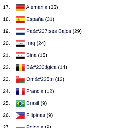
Alemania
(35)
España
(31)
Pa&#237;ses Bajos
(29)
Iraq
(24)
Siria
(15)
B&#233;lgica
(14)
Om&#225;n
(12)
Francia
(12)
Brasil
(9)
Filipinas
(9)
Polonia
(9)