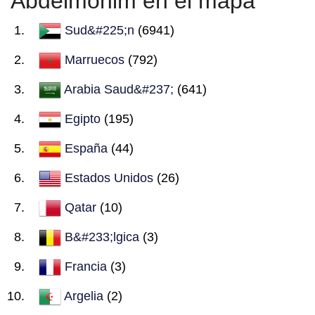
Abdelmonim en el mapa
Sud&#225;n
(6941)
Marruecos
(792)
Arabia Saud&#237;
(641)
Egipto
(195)
España
(44)
Estados Unidos
(26)
Qatar
(10)
B&#233;lgica
(3)
Francia
(3)
Argelia
(2)