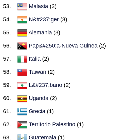
Malasia
(3)
N&#237;ger
(3)
Alemania
(3)
Pap&#250;a-Nueva Guinea
(2)
Italia
(2)
Taiwan
(2)
L&#237;bano
(2)
Uganda
(2)
Grecia
(1)
Territorio Palestino
(1)
Guatemala
(1)