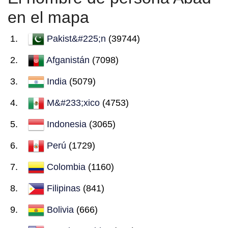
en el mapa
Pakist&#225;n
(39744)
Afganistán
(7098)
India
(5079)
M&#233;xico
(4753)
Indonesia
(3065)
Perú
(1729)
Colombia
(1160)
Filipinas
(841)
Bolivia
(666)