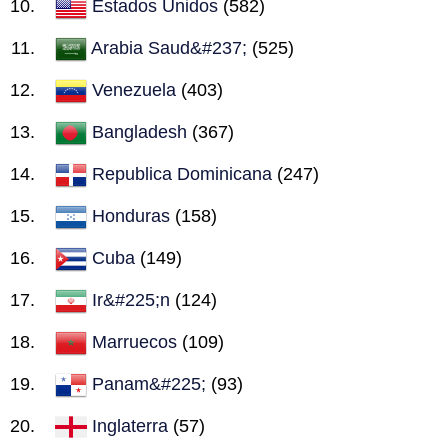
Estados Unidos
(582)
Arabia Saud&#237;
(525)
Venezuela
(403)
Bangladesh
(367)
Republica Dominicana
(247)
Honduras
(158)
Cuba
(149)
Ir&#225;n
(124)
Marruecos
(109)
Panam&#225;
(93)
Inglaterra
(57)