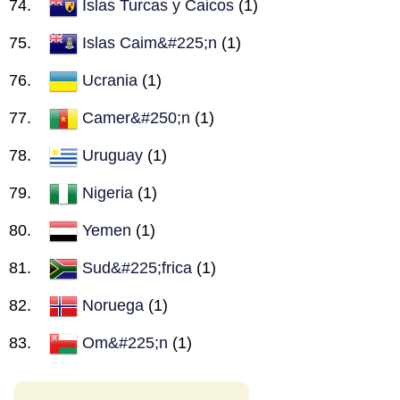
Islas Turcas y Caicos
(1)
Islas Caim&#225;n
(1)
Ucrania
(1)
Camer&#250;n
(1)
Uruguay
(1)
Nigeria
(1)
Yemen
(1)
Sud&#225;frica
(1)
Noruega
(1)
Om&#225;n
(1)