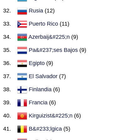
Rusia
(12)
Puerto Rico
(11)
Azerbaij&#225;n
(9)
Pa&#237;ses Bajos
(9)
Egipto
(9)
El Salvador
(7)
Finlandia
(6)
Francia
(6)
Kirguizist&#225;n
(6)
B&#233;lgica
(5)