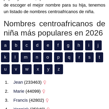
de escoger el mejor nombre para su hija, tenemos
un listado de nombres centroafricanos de niña.
Nombres centroafricanos de
niña más populares en 2026
a
b
c
d
e
f
g
h
i
j
k
l
m
n
o
p
q
r
s
t
u
v
w
x
y
z
Jean
(233463)
Marie
(44099)
Francis
(42802)