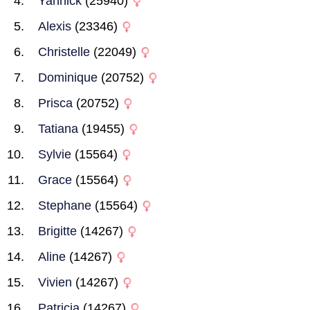
Yannick
(25940)
Alexis
(23346)
Christelle
(22049)
Dominique
(20752)
Prisca
(20752)
Tatiana
(19455)
Sylvie
(15564)
Grace
(15564)
Stephane
(15564)
Brigitte
(14267)
Aline
(14267)
Vivien
(14267)
Patricia
(14267)