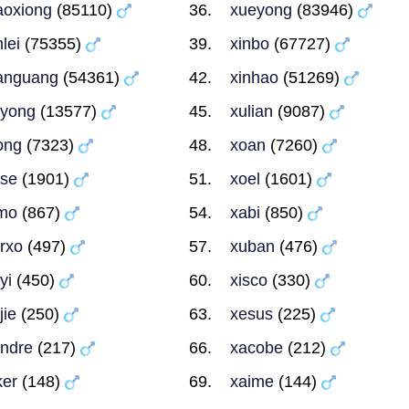
aoxiong
(85110)
xueyong
(83946)
nlei
(75355)
xinbo
(67727)
anguang
(54361)
xinhao
(51269)
yong
(13577)
xulian
(9087)
ong
(7323)
xoan
(7260)
se
(1901)
xoel
(1601)
mo
(867)
xabi
(850)
rxo
(497)
xuban
(476)
yi
(450)
xisco
(330)
jie
(250)
xesus
(225)
ndre
(217)
xacobe
(212)
ker
(148)
xaime
(144)