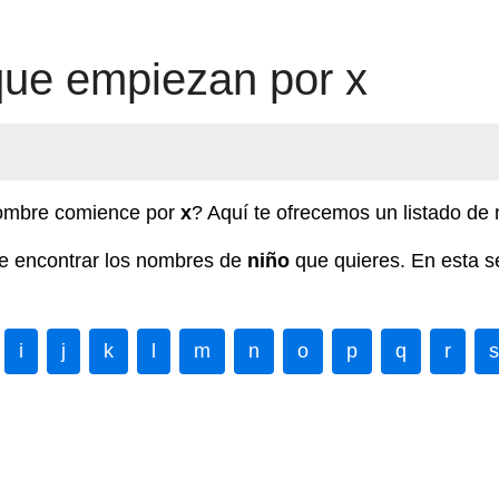
ue empiezan por x
nombre comience por
x
? Aquí te ofrecemos un listado d
de encontrar los nombres de
niño
que quieres. En esta s
i
j
k
l
m
n
o
p
q
r
s