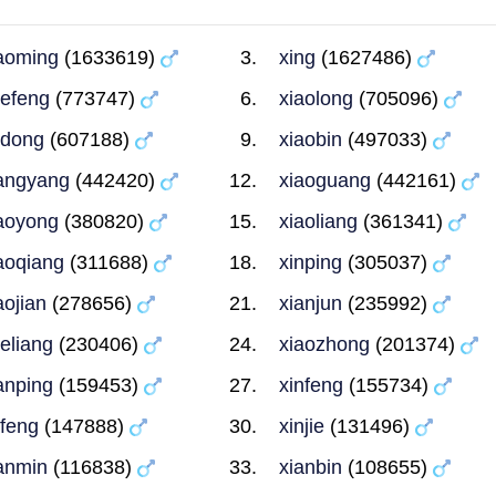
aoming
(1633619)
xing
(1627486)
efeng
(773747)
xiaolong
(705096)
udong
(607188)
xiaobin
(497033)
angyang
(442420)
xiaoguang
(442161)
aoyong
(380820)
xiaoliang
(361341)
aoqiang
(311688)
xinping
(305037)
aojian
(278656)
xianjun
(235992)
eliang
(230406)
xiaozhong
(201374)
anping
(159453)
xinfeng
(155734)
feng
(147888)
xinjie
(131496)
anmin
(116838)
xianbin
(108655)