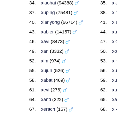
xiaohai
(94388)
xi
xuping
(75481)
xi
xianyong
(66714)
xi
xabier
(14157)
xu
xavi
(8473)
xi
xan
(3332)
xo
xim
(974)
xi
xujun
(526)
xu
xabat
(469)
xu
xevi
(276)
xu
xanti
(222)
xa
xerach
(157)
xi