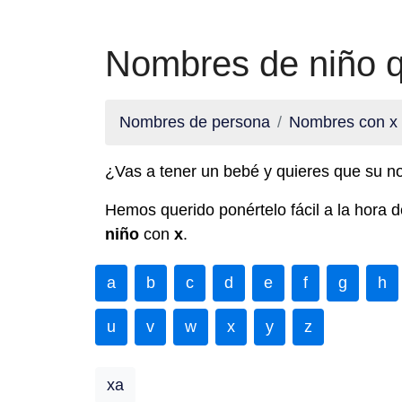
Nombres de niño q
Nombres de persona
Nombres con x
¿Vas a tener un bebé y quieres que su 
Hemos querido ponértelo fácil a la hora 
niño
con
x
.
a
b
c
d
e
f
g
h
u
v
w
x
y
z
xa