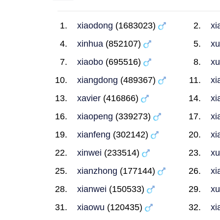
xiaodong
(1683023)
xi
xinhua
(852107)
xu
xiaobo
(695516)
x
xiangdong
(489367)
xi
xavier
(416866)
xi
xiaopeng
(339273)
xi
xianfeng
(302142)
xi
xinwei
(233514)
xu
xianzhong
(177144)
xi
xianwei
(150533)
xu
xiaowu
(120435)
xi