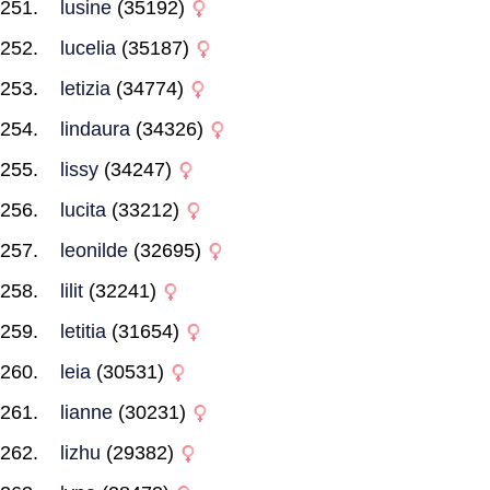
lusine
(35192)
lucelia
(35187)
letizia
(34774)
lindaura
(34326)
lissy
(34247)
lucita
(33212)
leonilde
(32695)
lilit
(32241)
letitia
(31654)
leia
(30531)
lianne
(30231)
lizhu
(29382)