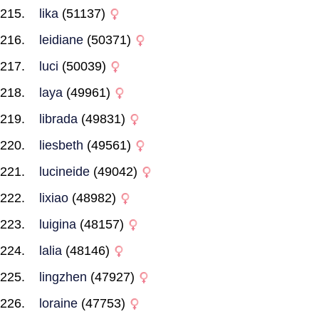
lika
(51137)
leidiane
(50371)
luci
(50039)
laya
(49961)
librada
(49831)
liesbeth
(49561)
lucineide
(49042)
lixiao
(48982)
luigina
(48157)
lalia
(48146)
lingzhen
(47927)
loraine
(47753)