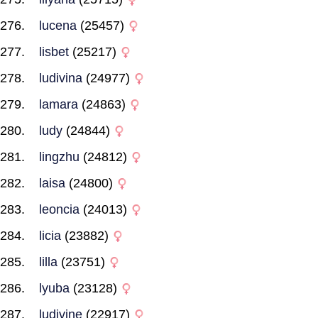
lucena
(25457)
lisbet
(25217)
ludivina
(24977)
lamara
(24863)
ludy
(24844)
lingzhu
(24812)
laisa
(24800)
leoncia
(24013)
licia
(23882)
lilla
(23751)
lyuba
(23128)
ludivine
(22917)