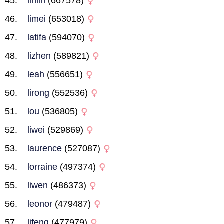
linlin
(667578)
limei
(653018)
latifa
(594070)
lizhen
(589821)
leah
(556651)
lirong
(552536)
lou
(536805)
liwei
(529869)
laurence
(527087)
lorraine
(497374)
liwen
(486373)
leonor
(479487)
lifeng
(477979)