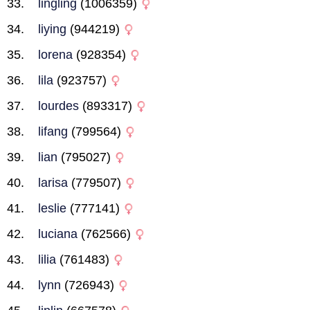
lingling
(1006359)
liying
(944219)
lorena
(928354)
lila
(923757)
lourdes
(893317)
lifang
(799564)
lian
(795027)
larisa
(779507)
leslie
(777141)
luciana
(762566)
lilia
(761483)
lynn
(726943)