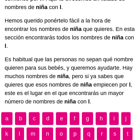
nombres de
niña
con
l
.
Hemos querido ponértelo fácil a la hora de
encontrar los nombres de
niña
que quieres. En esta
sección encontrarás todos los nombres de
niña
con
l
.
Es habitual que las personas no sepan qué nombre
quieren para sus bebés, y queremos ayudarte. Hay
muchos nombres de
niña
, pero si ya sabes que
quieres que esos nombres de
niña
empiecen por
l
,
este es el lugar en el que encontrarás un mayor
número de nombres de
niña
con
l
.
a
b
c
d
e
f
g
h
i
j
k
l
m
n
o
p
q
r
s
t