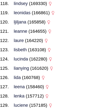
lindsey
(169330)
leonidas
(166861)
ljiljana
(165858)
leanne
(164655)
laure
(164220)
lisbeth
(163108)
lucinda
(162280)
lianying
(161620)
lida
(160768)
leena
(158460)
lenka
(157712)
luciene
(157185)