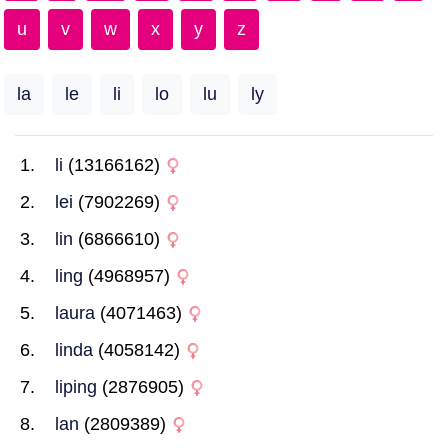
u
v
w
x
y
z
la
le
li
lo
lu
ly
li
(13166162)
lei
(7902269)
lin
(6866610)
ling
(4968957)
laura
(4071463)
linda
(4058142)
liping
(2876905)
lan
(2809389)