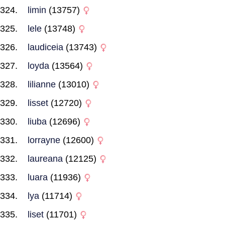
limin
(13757)
lele
(13748)
laudiceia
(13743)
loyda
(13564)
lilianne
(13010)
lisset
(12720)
liuba
(12696)
lorrayne
(12600)
laureana
(12125)
luara
(11936)
lya
(11714)
liset
(11701)