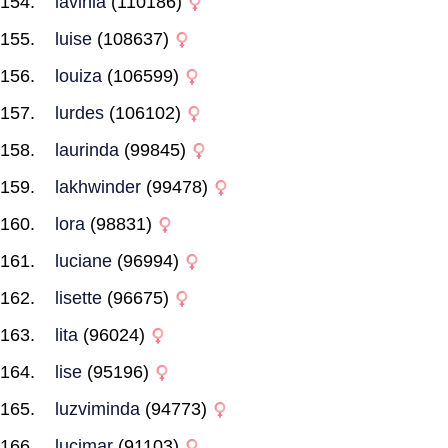
lavinia
(110186)
luise
(108637)
louiza
(106599)
lurdes
(106102)
laurinda
(99845)
lakhwinder
(99478)
lora
(98831)
luciane
(96994)
lisette
(96675)
lita
(96024)
lise
(95196)
luzviminda
(94773)
lucimar
(91103)