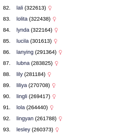
lali
(322613)
lolita
(322438)
lynda
(322164)
lucila
(301613)
lanying
(291364)
lubna
(283825)
lily
(281184)
liliya
(270708)
lingli
(269417)
lola
(264440)
lingyan
(261788)
lesley
(260373)