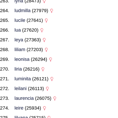
lyna
(28473)
ludmilla
(27979)
lucile
(27641)
lua
(27620)
leya
(27363)
liliam
(27203)
leonisa
(26294)
liria
(26216)
luminita
(26121)
leilani
(26113)
laurencia
(26075)
leire
(25934)
lilyana
(25715)