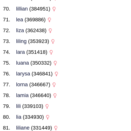
lillian
(384951)
lea
(369886)
liza
(362438)
liling
(353923)
lara
(351418)
luana
(350332)
larysa
(346841)
lorna
(346667)
lamia
(346640)
lili
(339103)
lia
(334930)
liliane
(331449)