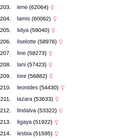
lene
(62064)
lamis
(60062)
lidya
(59040)
liselotte
(58976)
line
(58273)
lani
(57423)
lore
(56882)
leonides
(54430)
lazara
(53633)
lindalva
(53322)
ligaya
(51922)
lesbia
(51595)