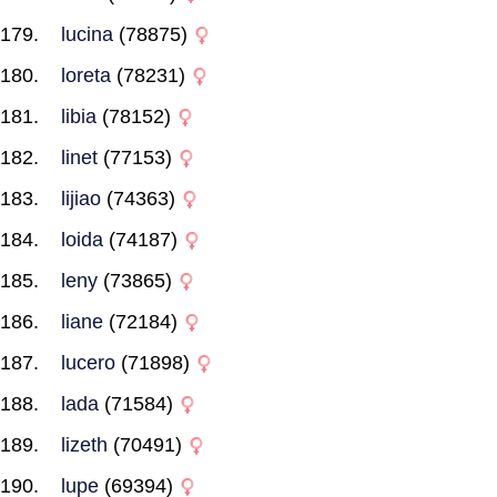
lucina
(78875)
loreta
(78231)
libia
(78152)
linet
(77153)
lijiao
(74363)
loida
(74187)
leny
(73865)
liane
(72184)
lucero
(71898)
lada
(71584)
lizeth
(70491)
lupe
(69394)