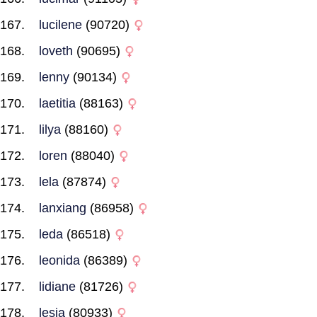
lucilene
(90720)
loveth
(90695)
lenny
(90134)
laetitia
(88163)
lilya
(88160)
loren
(88040)
lela
(87874)
lanxiang
(86958)
leda
(86518)
leonida
(86389)
lidiane
(81726)
lesia
(80933)