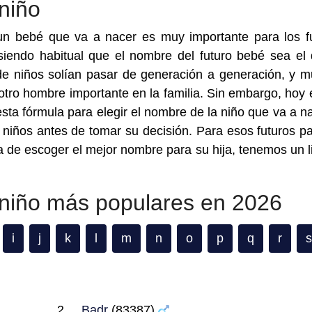
niño
n bebé que va a nacer es muy importante para los f
iendo habitual que el nombre del futuro bebé sea el
de niños solían pasar de generación a generación, y 
otro hombre importante en la familia. Sin embargo, hoy 
ta fórmula para elegir el nombre de la niño que va a na
 niños antes de tomar su decisión. Para esos futuros p
 de escoger el mejor nombre para su hija, tenemos un l
niño más populares en 2026
i
j
k
l
m
n
o
p
q
r
s
Badr
(83387)