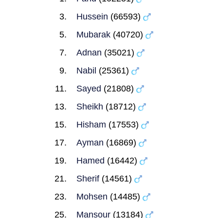
Hussein
(66593)
Mubarak
(40720)
Adnan
(35021)
Nabil
(25361)
Sayed
(21808)
Sheikh
(18712)
Hisham
(17553)
Ayman
(16869)
Hamed
(16442)
Sherif
(14561)
Mohsen
(14485)
Mansour
(13184)