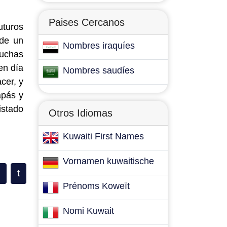
Paises Cercanos
uturos
 de un
Nombres iraquíes
muchas
en día
Nombres saudíes
cer, y
apás y
istado
Otros Idiomas
Kuwaiti First Names
Vornamen kuwaitische
t
Prénoms Koweït
Nomi Kuwait