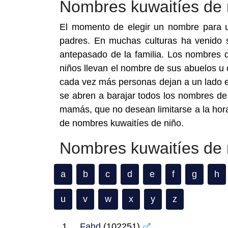
Nombres kuwaitíes de 
El momento de elegir un nombre para u
padres. En muchas culturas ha venido s
antepasado de la familia. Los nombres 
niños llevan el nombre de sus abuelos u 
cada vez más personas dejan a un lado es
se abren a barajar todos los nombres de
mamás, que no desean limitarse a la hora
de nombres kuwaitíes de niño.
Nombres kuwaitíes de 
a
b
c
d
e
f
g
h
u
v
w
x
y
z
Fahd
(102251)