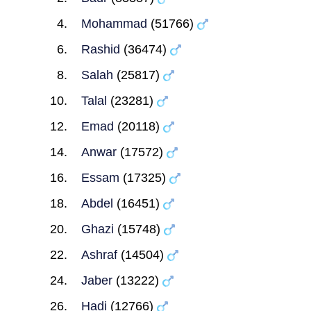
Mohammad
(51766)
Rashid
(36474)
Salah
(25817)
Talal
(23281)
Emad
(20118)
Anwar
(17572)
Essam
(17325)
Abdel
(16451)
Ghazi
(15748)
Ashraf
(14504)
Jaber
(13222)
Hadi
(12766)