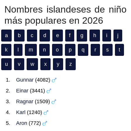
Nombres islandeses de niño
más populares en 2026
a
b
c
d
e
f
g
h
i
j
k
l
m
n
o
p
q
r
s
t
u
v
w
x
y
z
Gunnar
(4082)
Einar
(3441)
Ragnar
(1509)
Karl
(1240)
Aron
(772)