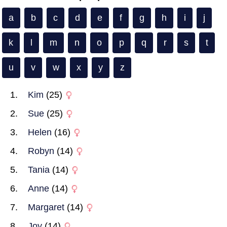
a
b
c
d
e
f
g
h
i
j
k
l
m
n
o
p
q
r
s
t
u
v
w
x
y
z
Kim
(25)
Sue
(25)
Helen
(16)
Robyn
(14)
Tania
(14)
Anne
(14)
Margaret
(14)
Joy
(14)