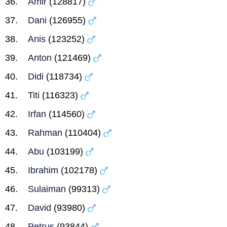
Amir
(128817)
Dani
(126955)
Anis
(123252)
Anton
(121469)
Didi
(118734)
Titi
(116323)
Irfan
(114560)
Rahman
(110404)
Abu
(103199)
Ibrahim
(102178)
Sulaiman
(99313)
David
(93980)
Petrus
(93844)