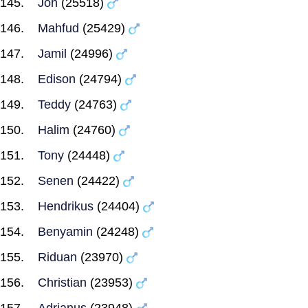
Jon
(25518)
Mahfud
(25429)
Jamil
(24996)
Edison
(24794)
Teddy
(24763)
Halim
(24760)
Tony
(24448)
Senen
(24422)
Hendrikus
(24404)
Benyamin
(24248)
Riduan
(23970)
Christian
(23953)