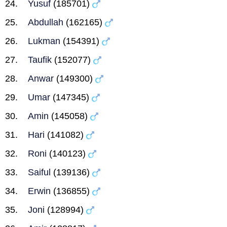
Yusuf
(185701)
Abdullah
(162165)
Lukman
(154391)
Taufik
(152077)
Anwar
(149300)
Umar
(147345)
Amin
(145058)
Hari
(141082)
Roni
(140123)
Saiful
(139136)
Erwin
(136855)
Joni
(128994)