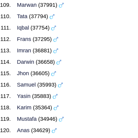
Marwan
(37991)
Tata
(37794)
Iqbal
(37754)
Frans
(37295)
Imran
(36881)
Darwin
(36658)
Jhon
(36605)
Samuel
(35993)
Yasin
(35883)
Karim
(35364)
Mustafa
(34946)
Anas
(34629)