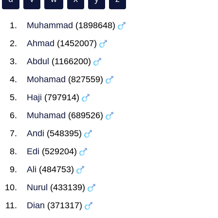
Muhammad
(1898648)
Ahmad
(1452007)
Abdul
(1166200)
Mohamad
(827559)
Haji
(797914)
Muhamad
(689526)
Andi
(548395)
Edi
(529204)
Ali
(484753)
Nurul
(433139)
Dian
(371317)