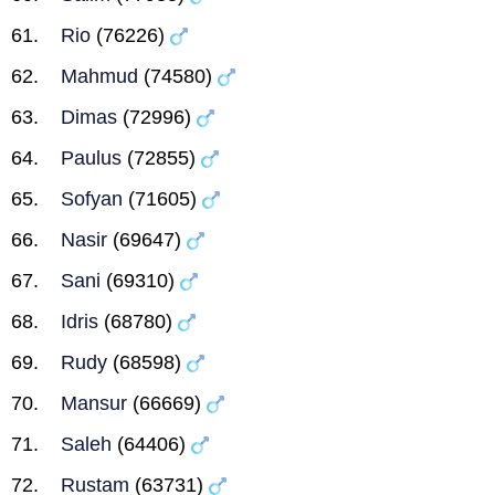
Rio
(76226)
Mahmud
(74580)
Dimas
(72996)
Paulus
(72855)
Sofyan
(71605)
Nasir
(69647)
Sani
(69310)
Idris
(68780)
Rudy
(68598)
Mansur
(66669)
Saleh
(64406)
Rustam
(63731)