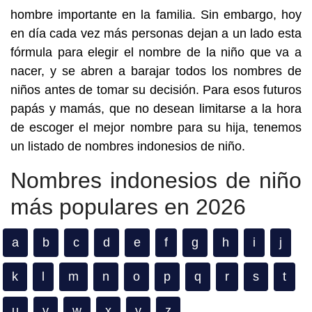
hombre importante en la familia. Sin embargo, hoy
en día cada vez más personas dejan a un lado esta
fórmula para elegir el nombre de la niño que va a
nacer, y se abren a barajar todos los nombres de
niños antes de tomar su decisión. Para esos futuros
papás y mamás, que no desean limitarse a la hora
de escoger el mejor nombre para su hija, tenemos
un listado de nombres indonesios de niño.
Nombres indonesios de niño
más populares en 2026
a
b
c
d
e
f
g
h
i
j
k
l
m
n
o
p
q
r
s
t
u
v
w
x
y
z