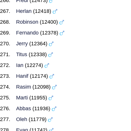
Fredi
(12473)
Herlan
(12418)
Robinson
(12400)
Fernando
(12378)
Jerry
(12364)
Titus
(12338)
Ian
(12274)
Hanif
(12174)
Rasim
(12098)
Marti
(11955)
Abbas
(11936)
Oleh
(11779)
Evan
(11742)