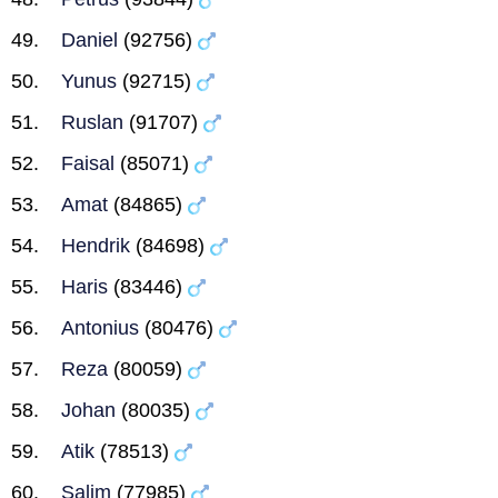
Daniel
(92756)
Yunus
(92715)
Ruslan
(91707)
Faisal
(85071)
Amat
(84865)
Hendrik
(84698)
Haris
(83446)
Antonius
(80476)
Reza
(80059)
Johan
(80035)
Atik
(78513)
Salim
(77985)