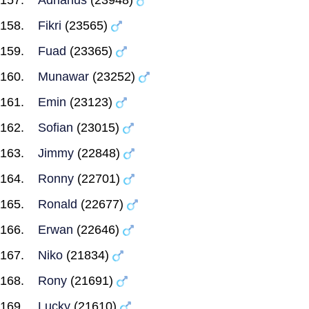
Adrianus
(23948)
Fikri
(23565)
Fuad
(23365)
Munawar
(23252)
Emin
(23123)
Sofian
(23015)
Jimmy
(22848)
Ronny
(22701)
Ronald
(22677)
Erwan
(22646)
Niko
(21834)
Rony
(21691)
Lucky
(21610)