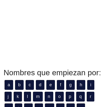
Nombres que empiezan por:
a
b
c
d
e
f
g
h
i
j
k
l
m
n
o
p
q
r