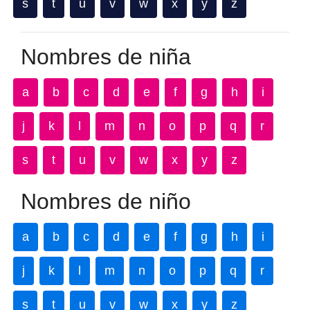
s
t
u
v
w
x
y
z
Nombres de niña
a
b
c
d
e
f
g
h
i
j
k
l
m
n
o
p
q
r
s
t
u
v
w
x
y
z
Nombres de niño
a
b
c
d
e
f
g
h
i
j
k
l
m
n
o
p
q
r
s
t
u
v
w
x
y
z